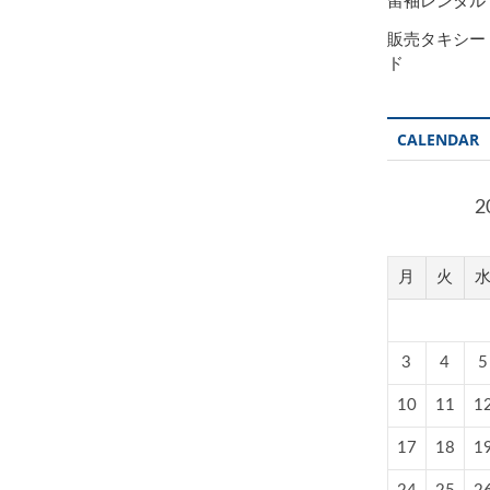
留袖レンタル
販売タキシー
ド
CALENDAR
2
月
火
3
4
5
10
11
1
17
18
1