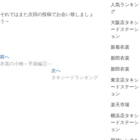
人気ランキン
グ
それではまた次回の投稿でお会い致しましょ
う～
大阪店タキシ
ードステーシ
ョン
新着衣裳
投
過
前へ
新郎衣裳
去
衣裳の小物～手袋編②～
稿
新郎衣裳
の
次
次へ
ナ
投
の
タキシードランキング
東京店タキシ
稿:
投
ビ
ードステーシ
稿:
ョン
ゲ
楽天市場
ー
シ
横浜店タキシ
ードステーシ
ョ
ョン
ン