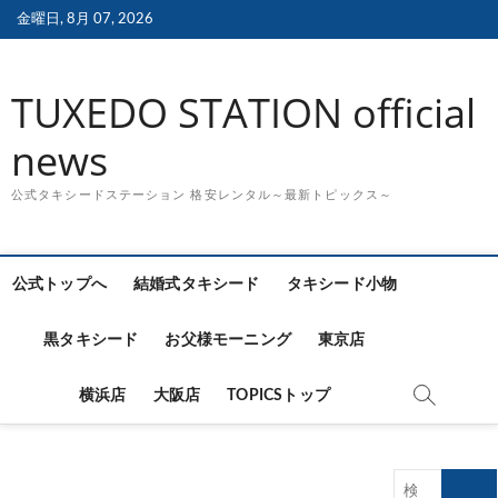
Skip
金曜日, 8月 07, 2026
to
content
TUXEDO STATION official
news
公式タキシードステーション 格安レンタル～最新トピックス～
公式トップへ
結婚式タキシード
タキシード小物
黒タキシード
お父様モーニング
東京店
横浜店
大阪店
TOPICSトップ
検