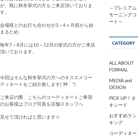
が、既に秋冬挙式の方もご来店頂いておりま
～プレミアム
す。
モーニングコ
ート～
会場様とのお打ち合わせが3～4ヶ月前から始
まるため、
CATEGORY
毎年7～8月には10～12月の挙式の方がご来店
頂いております。
ALL ABOUT
FORMAL
今回はそんな秋冬挙式の方へのオススメコー
MEDIA and
ディネートをご紹介致します(´艸｀*)
DESIGN
ご来店の際、こちらのコーディネートご希望
PICK UP！タ
のお客様はブログ写真を店舗スタッフへ
キシード
おすすめラン
見せて頂ければと思います☆
キング
コーディネー