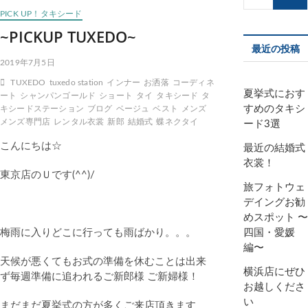
索…
PICK UP！タキシード
~PICKUP TUXEDO~
最近の投稿
2019年7月5日
TUXEDO
tuxedo station
インナー
お洒落
コーディネ
夏挙式におす
ート
シャンパンゴールド
ショート
タイ
タキシード
タ
すめのタキシ
キシードステーション
ブログ
ベージュ
ベスト
メンズ
メンズ専門店
レンタル衣裳
新郎
結婚式
蝶ネクタイ
ード3選
こんにちは☆
最近の結婚式
衣裳！
東京店のＵです(^^)/
旅フォトウェ
デイングお勧
めスポット 〜
梅雨に入りどこに行っても雨ばかり。。。
四国・愛媛
編〜
天候が悪くてもお式の準備を休むことは出来
横浜店にぜひ
ず毎週準備に追われるご新郎様 ご新婦様！
お越しくださ
い
まだまだ夏挙式の方が多くご来店頂きます