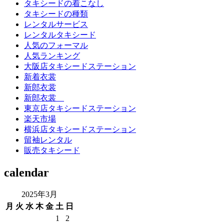
タキシードの着こなし
タキシードの種類
レンタルサービス
レンタルタキシード
人気のフォーマル
人気ランキング
大阪店タキシードステーション
新着衣裳
新郎衣裳
新郎衣裳
東京店タキシードステーション
楽天市場
横浜店タキシードステーション
留袖レンタル
販売タキシード
calendar
2025年3月
月
火
水
木
金
土
日
1
2