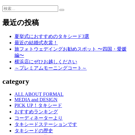
ナ
ル
検
カ
索…
ラ
最近の投稿
ー
の
夏挙式におすすめのタキシード3選
お
最近の結婚式衣裳！
話
旅フォトウェデイングお勧めスポット 〜四国・愛媛
し
編〜
横浜店にぜひお越しください
～プレミアムモーニングコート～
category
ALL ABOUT FORMAL
MEDIA and DESIGN
PICK UP！タキシード
おすすめランキング
コーディネーターより
タキシードステーションです
タキシードの歴史