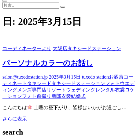
検
索…
日:
2025年3月15日
コーディネーターより
大阪店タキシードステーション
パーソナルカラーのお話し
salon@tuxedostation.jp
2025年3月15日
tuxedo station
お洒落
コー
ディネート
タキシード
タキシードステーション
フォトウエデ
ィング
メンズ専門店
リゾートウェディング
レンタル衣裳
ロケ
ーションフォト
前撮り
新郎衣裳
結婚式
こんにちは
土曜の昼下がり、皆様はいかがお過ごし…
パ
さらに表示
ー
search
ソ