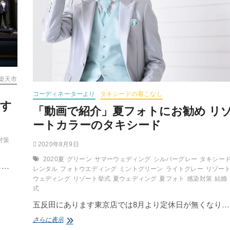
楽天市
コーディネーターより
タキシードの着こなし
ます
「動画で紹介」夏フォトにお勧め リ
ートカラーのタキシード
対策
2020年8月9日
2020夏
グリーン
サマーウェディング
シルバーグレー
タキシー
し…
レンタル
フォトウエディング
ミントグリーン
ライトグレー
リゾー
ウェディング
リゾート挙式
夏ウェディング
夏フォト
感染対策
結婚
式
五反田にあります東京店では8月より定休日が無くなり…
「動
さらに表示
画