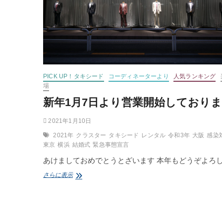
PICK UP！タキシード
コーディネーターより
人気ランキング
場
新年1月7日より営業開始しており
2021年1月10日
2021年
クラスター
タキシード
レンタル
令和3年
大阪
感染
東京
横浜
結婚式
緊急事態宣言
あけましておめでとうとざいます 本年もどうぞよろ
新
さらに表示
年
1
月
7
日