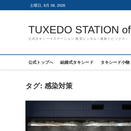
Skip
土曜日, 8月 08, 2026
to
content
TUXEDO STATION offi
公式タキシードステーション 格安レンタル～最新トピックス～
公式トップへ
結婚式タキシード
タキシード小物
タグ:
感染対策