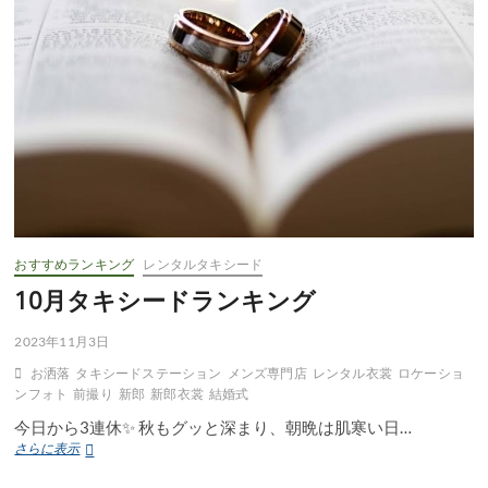
ン
グ
おすすめランキング
レンタルタキシード
10月タキシードランキング
2023年11月3日
お洒落
タキシードステーション
メンズ専門店
レンタル衣裳
ロケーショ
ンフォト
前撮り
新郎
新郎衣裳
結婚式
今日から3連休✨ 秋もグッと深まり、朝晩は肌寒い日…
10
さらに表示
月
タ