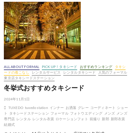
ィ
ー
タ
キ
シ
ー
ド
ALL ABOUT FORMAL
PICK UP！タキシード
おすすめランキング
タキシ
ードの着こなし
レンタルサービス
レンタルタキシード
人気のフォーマル
東京店タキシードステーション
冬挙式おすすめタキシード
2024年11月1日
TUXEDO
tuxedo station
インナー
お洒落
グレー
コーディネート
ショー
ト
タキシードステーション
フォーマル
フォトウエディング
メンズ
メンズ
専門店
レンタル
レンタル衣裳
ロケーションフォト
前撮り
新郎
新郎衣裳
結婚式