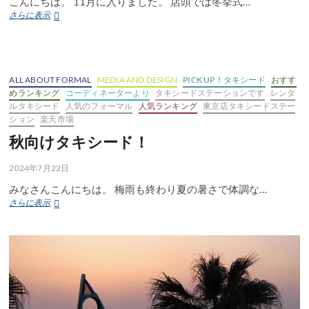
こんにちは。 11月に入りました。 店頭では冬挙式…
冬
さらに表示
挙
式
お
す
す
ALL ABOUT FORMAL
MEDIA AND DESIGN
PICK UP！タキシード
おすす
め
めランキング
コーディネーターより
タキシードステーションです
レンタ
タ
ルタキシード
人気のフォーマル
人気ランキング
東京店タキシードステー
キ
ション
楽天市場
シ
秋向けタキシード！
ー
ド
2024年7月22日
みなさんこんにちは。 梅雨も終わり夏の暑さで体調な…
秋
さらに表示
向
け
タ
キ
シ
ー
ド！