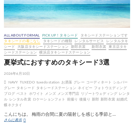
ALL ABOUT FORMAL
PICK UP！タキシード
タキシードステーションです
タキシードの着こなし
タキシードの種類
レンタルサービス
レンタルタキ
シード
大阪店タキシードステーション
新郎衣裳
新郎衣裳
東京店タキ
シードステーション
横浜店タキシードステーション
夏挙式におすすめのタキシード3選
2026年6月10日
NAVY
TUXEDO
tuxedo station
お洒落
グレー
コーディネート
シルバー
グレー
タキシード
タキシードステーション
ネイビー
フォトウエディング
ブログ
ベスト
ホワイト
メンズ
メンズ専門店
リゾートウェディング
レンタ
ル
レンタル衣裳
ロケーションフォト
前撮り
後撮り
新郎
新郎衣裳
結婚式
蝶ネクタイ
こんにちは。 梅雨の合間に夏の陽射しを感じる季節と…
夏
さらに表示
挙
式