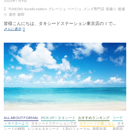
2025年7月9日
ド
TUXEDO
tuxedo station
グレージュ
ベージュ
メンズ専門店
前撮り
後撮
り
新作
新郎
皆様こんにちは、タキシードステーション東京店のＩで…
👔
さらに表示
New
TUXEDO
👔
ALL ABOUT FORMAL
PICK UP！タキシード
おすすめランキング
コーデ
ィネーターより
タキシードステーションです
タキシードの着こなし
タキ
シードの種類
レンタルタキシード
人気のフォーマル
新郎衣裳
新郎衣