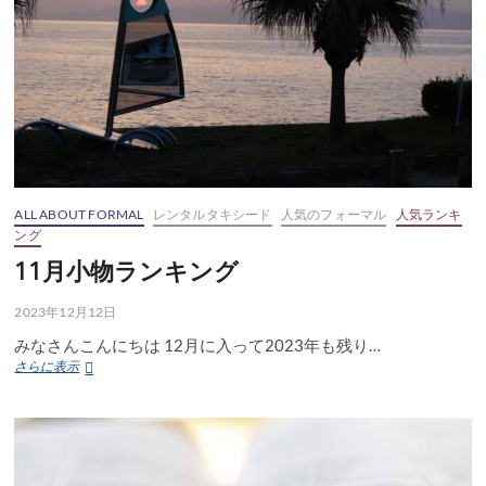
ALL ABOUT FORMAL
レンタルタキシード
人気のフォーマル
人気ランキ
ング
11月小物ランキング
2023年12月12日
みなさんこんにちは 12月に入って2023年も残り…
11
さらに表示
月
小
物
ラ
ン
キ