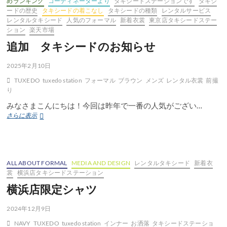
めランキング
コーディネーターより
タキシードステーションです
タキシ
ードの歴史
タキシードの着こなし
タキシードの種類
レンタルサービス
レンタルタキシード
人気のフォーマル
新着衣裳
東京店タキシードステー
ション
楽天市場
追加 タキシードのお知らせ
2025年2月10日
TUXEDO
tuxedo station
フォーマル
ブラウン
メンズ
レンタル衣裳
前撮
り
みなさまこんにちは！今回は昨年で一番の人気がござい…
追
さらに表示
加
タ
キ
シ
ー
ALL ABOUT FORMAL
MEDIA AND DESIGN
レンタルタキシード
新着衣
ド
裳
横浜店タキシードステーション
の
横浜店限定シャツ
お
知
ら
2024年12月9日
せ
NAVY
TUXEDO
tuxedo station
インナー
お洒落
タキシードステーショ