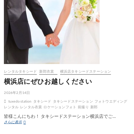
に
お
す
す
め
の
タ
キ
シ
ー
ド
3
選
レンタルタキシード
新郎衣裳
横浜店タキシードステーション
横浜店にぜひお越しください
2026年2月14日
tuxedo station
タキシード
タキシードステーション
フォトウエディング
レンタル
レンタル衣裳
ロケーションフォト
前撮り
新郎
皆様こんにちわ！ タキシードステーション横浜店でご…
横
さらに表示
浜
店