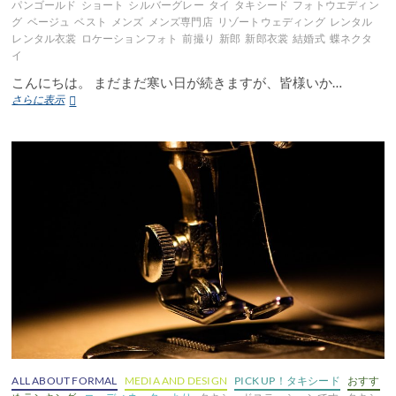
パンゴールド
ショート
シルバーグレー
タイ
タキシード
フォトウエディン
グ
ベージュ
ベスト
メンズ
メンズ専門店
リゾートウェディング
レンタル
レンタル衣裳
ロケーションフォト
前撮り
新郎
新郎衣裳
結婚式
蝶ネクタ
イ
こんにちは。 まだまだ寒い日が続きますが、皆様いか…
春
さらに表示
挙
式
お
す
す
め
タ
キ
シ
ー
ド
ALL ABOUT FORMAL
MEDIA AND DESIGN
PICK UP！タキシード
おすす