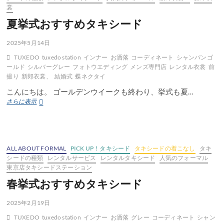
裳
夏挙式おすすめタキシード
2025年5月14日
TUXEDO
tuxedo station
インナー
お洒落
コーディネート
シャンパンゴ
ールド
シルバーグレー
フォトウエディング
メンズ専門店
レンタル衣裳
前
撮り
新郎衣裳、
結婚式
蝶ネクタイ
こんにちは。 ゴールデンウイークも終わり、挙式も夏…
夏
さらに表示
挙
式
お
す
す
ALL ABOUT FORMAL
PICK UP！タキシード
タキシードの着こなし
タキ
め
シードの種類
レンタルサービス
レンタルタキシード
人気のフォーマル
タ
東京店タキシードステーション
キ
春挙式おすすめタキシード
シ
ー
ド
2025年2月19日
TUXEDO
tuxedo station
インナー
お洒落
グレー
コーディネート
シャン