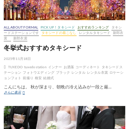
ALL ABOUT FORMAL
PICK UP！タキシード
おすすめランキング
タキシ
ードステーションです
タキシードの着こなし
レンタルタキシード
新郎衣
裳
新郎衣裳
冬挙式おすすめタキシード
2025年11月18日
TUXEDO
tuxedo station
インナー
お洒落
コーディネート
タキシードス
テーション
フォトウエディング
ブラック
レンタル
レンタル衣裳
ロケーシ
ョンフォト
前撮り
格安
結婚式
こんにちは。 秋が深まり、朝晩の冷え込みが一段と厳…
冬
さらに表示
挙
式
お
す
す
め
タ