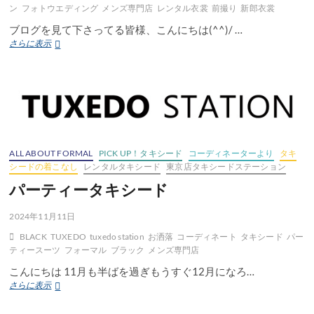
ン
フォトウエディング
メンズ専門店
レンタル衣裳
前撮り
新郎衣裳
ブログを見て下さってる皆様、こんにちは(^^)/ …
横
さらに表示
浜
店
限
定
シ
ャ
ツ
ALL ABOUT FORMAL
PICK UP！タキシード
コーディネーターより
タキ
シードの着こなし
レンタルタキシード
東京店タキシードステーション
パーティータキシード
2024年11月11日
BLACK
TUXEDO
tuxedo station
お洒落
コーディネート
タキシード
パー
ティースーツ
フォーマル
ブラック
メンズ専門店
こんにちは 11月も半ばを過ぎもうすぐ12月になろ…
パ
さらに表示
ー
テ