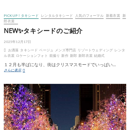
に
ぜ
ひ
PICK UP！タキシード
レンタルタキシード
人気のフォーマル
新着衣裳
新
お
郎衣裳
越
NEW✨タキシードのご紹介
し
く
だ
2025年12月17日
さ
お洒落
タキシード
ベージュ
メンズ専門店
リゾートウェディング
レンタ
い
ル衣裳
ロケーションフォト
前撮り
新作
新郎
新郎衣裳
結婚式
１２月も半ばになり、街はクリスマスモードでいっぱい…
NEW✨
さらに表示
タ
キ
シ
ー
ド
の
ご
紹
介