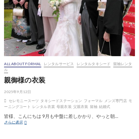
キ
シ
ー
ド
ALL ABOUT FORMAL
レンタルサービス
レンタルタキシード
留袖レンタ
ル
親御様の衣装
2025年9月12日
セレモニースーツ
タキシードステーション
フォーマル
メンズ専門店
モ
ーニングコート
レンタル衣裳
母親衣装
父親衣装
留袖
結婚式
皆様、こんにちは 9月も中盤に差しかかり、やっと朝…
親
さらに表示
御
様
の