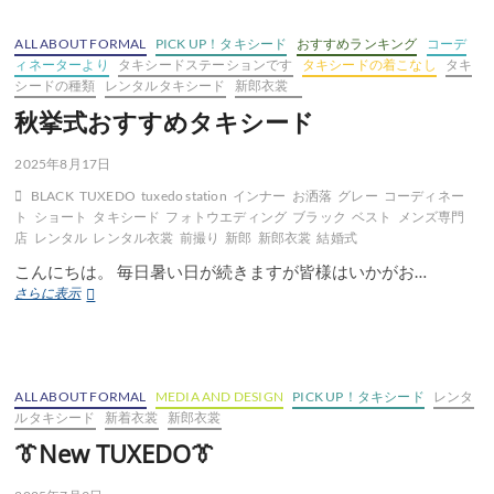
衣
装
ALL ABOUT FORMAL
PICK UP！タキシード
おすすめランキング
コーデ
ィネーターより
タキシードステーションです
タキシードの着こなし
タキ
シードの種類
レンタルタキシード
新郎衣裳
秋挙式おすすめタキシード
2025年8月17日
BLACK
TUXEDO
tuxedo station
インナー
お洒落
グレー
コーディネー
ト
ショート
タキシード
フォトウエディング
ブラック
ベスト
メンズ専門
店
レンタル
レンタル衣裳
前撮り
新郎
新郎衣裳
結婚式
こんにちは。 毎日暑い日が続きますが皆様はいかがお…
秋
さらに表示
挙
式
お
す
す
ALL ABOUT FORMAL
MEDIA AND DESIGN
PICK UP！タキシード
レンタ
め
ルタキシード
新着衣裳
新郎衣裳
タ
👔New TUXEDO👔
キ
シ
ー