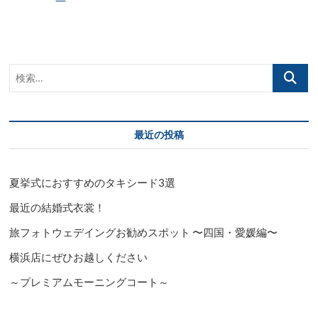
画
で
紹
介」
夏
検
フ
ォ
索…
ト
に
お
勧
最近の投稿
め
リ
ゾ
夏挙式におすすめのタキシード3選
ー
ト
最近の結婚式衣裳！
カ
ラ
旅フォトウェデイングお勧めスポット 〜四国・愛媛編〜
ー
の
横浜店にぜひお越しください
タ
キ
～プレミアムモーニングコート～
シ
ー
ド