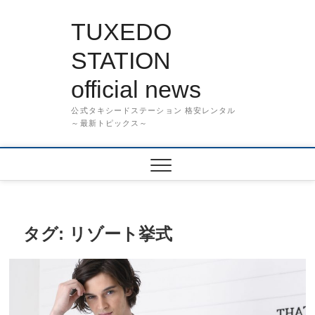
Skip
to
TUXEDO
content
STATION
official news
公式タキシードステーション 格安レンタル
～最新トピックス～
タグ:
リゾート挙式