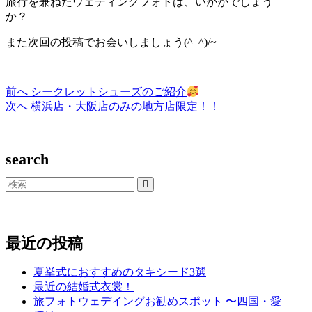
旅行を兼ねたウェディングフォトは、いかがでしょう
か？
また次回の投稿でお会いしましょう(^_^)/~
過
前へ
シークレットシューズのご紹介
投
去
次
次へ
横浜店・大阪店のみの地方店限定！！
稿
の
の
投
投
ナ
稿:
稿:
search
ビ
ゲ
検
索…
ー
シ
最近の投稿
ョ
ン
夏挙式におすすめのタキシード3選
最近の結婚式衣裳！
旅フォトウェデイングお勧めスポット 〜四国・愛