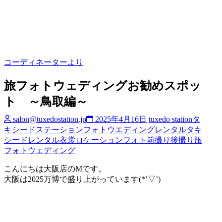
索…
コーディネーターより
旅フォトウェディングお勧めスポッ
ト ～鳥取編～
salon@tuxedostation.jp
2025年4月16日
tuxedo station
タ
キシードステーション
フォトウエディング
レンタルタキ
シード
レンタル衣裳
ロケーションフォト
前撮り
後撮り
旅
フォトウェディング
こんにちは大阪店のMです。
大阪は2025万博で盛り上がっています(*’▽’)