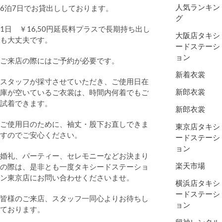
人気ランキン
6泊7日でお貸出ししております。
グ
1日 ￥16,50円延長料プラスで長期持ち出し
大阪店タキシ
も大丈夫です。
ードステーシ
ョン
ご来店の際にはご予約が必要です。
新着衣裳
スタッフが採寸させていただき、ご使用日在
新郎衣裳
庫が空いているご衣裳は、時間内何着でもご
試着できます。
新郎衣裳
ご使用日のために、袖丈・股下お直しできま
東京店タキシ
すのでご安心ください。
ードステーシ
ョン
婚礼、パーティー、セレモニーなどお決まり
楽天市場
の際は、是非とも一度タキシードステーショ
ン東京店にお問い合わせくださいませ。
横浜店タキシ
ードステーシ
皆様のご来店、スタッフ一同心よりお待ちし
ョン
ております。