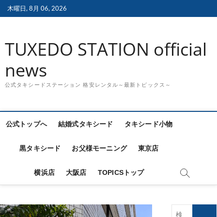
Skip
木曜日, 8月 06, 2026
to
content
TUXEDO STATION official
news
公式タキシードステーション 格安レンタル～最新トピックス～
公式トップへ
結婚式タキシード
タキシード小物
黒タキシード
お父様モーニング
東京店
横浜店
大阪店
TOPICSトップ
検