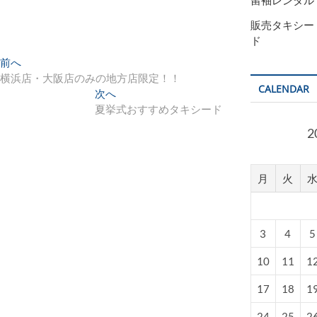
留袖レンタル
販売タキシー
ド
投
過
前へ
去
横浜店・大阪店のみの地方店限定！！
稿
CALENDAR
の
次
次へ
ナ
投
の
夏挙式おすすめタキシード
稿:
投
ビ
2
稿:
ゲ
ー
月
火
シ
ョ
3
4
5
ン
10
11
1
17
18
1
24
25
2