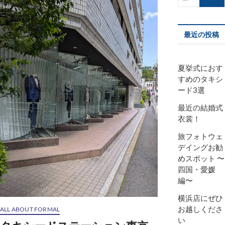
索…
最近の投稿
夏挙式におす
すめのタキシ
ード3選
最近の結婚式
衣裳！
旅フォトウェ
デイングお勧
めスポット 〜
四国・愛媛
編〜
横浜店にぜひ
お越しくださ
ALL ABOUT FORMAL
い