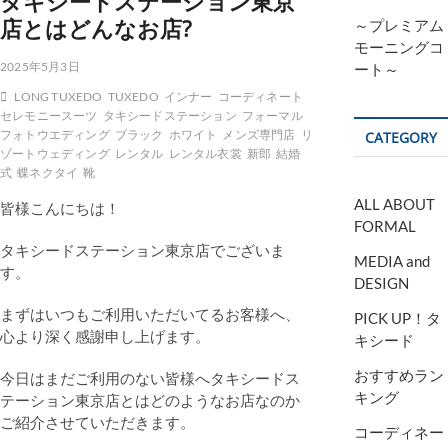
タキシードステーション東京
店とはどんなお店?
～プレミアム
モーニングコ
2025年5月3日
ート～
LONG TUXEDO
TUXEDO
インナー
コーディネート
セレモニースーツ
タキシードステーション
フォーマル
フォトウエディング
ブラック
ホワイト
メンズ専門店
リ
CATEGORY
ゾートウェディング
レンタル
レンタル衣裳
新郎
結婚
式
蝶ネクタイ
靴
ALL ABOUT
皆様こんにちは！
FORMAL
タキシードステーション東京店でございま
MEDIA and
す。
DESIGN
まずはいつもご利用いただいてるお客様へ、
PICK UP！タ
心より深く感謝申し上げます。
キシード
おすすめラン
今日はまだご利用のない皆様へタキシードス
キング
テーション東京店とはどのようなお店なのか
ご紹介させていただきます。
コーディネー