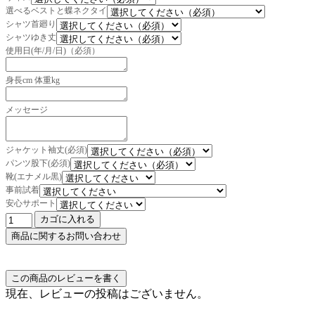
選べるベストと蝶ネクタイ
シャツ首廻り
シャツゆき丈
使用日(年/月/日)（必須）
身長cm 体重kg
メッセージ
ジャケット袖丈(必須)
パンツ股下(必須)
靴(エナメル黒)
事前試着
安心サポート
現在、レビューの投稿はございません。