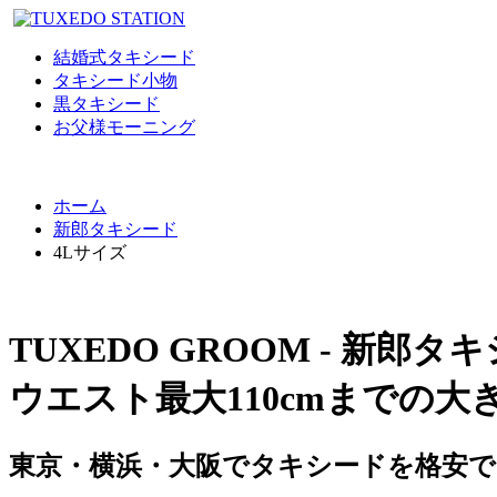
結婚式タキシード
タキシード小物
黒タキシード
お父様モーニング
ホーム
新郎タキシード
4Lサイズ
TUXEDO GROOM - 新郎タ
ウエスト最大110cmまでの大
東京・横浜・大阪でタキシードを格安でレ