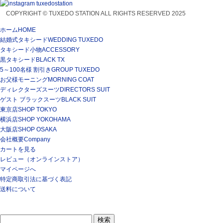
COPYRIGHT © TUXEDO STATION ALL RIGHTS RESERVED 2025
ホーム
HOME
結婚式タキシード
WEDDING TUXEDO
タキシード小物
ACCESSORY
黒タキシード
BLACK TX
5～100名様 割引き
GROUP TUXEDO
お父様モーニング
MORNING COAT
ディレクターズスーツ
DIRECTORS SUIT
ゲスト ブラックスーツ
BLACK SUIT
東京店
SHOP TOKYO
横浜店
SHOP YOKOHAMA
大阪店
SHOP OSAKA
会社概要
Company
カートを見る
レビュー（オンラインストア）
マイページへ
特定商取引法に基づく表記
送料について