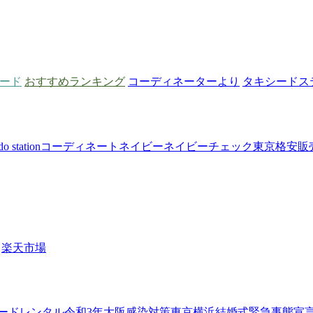
シード
おすすめランキング
コーディネーターより
タキシードス
do station
コーディネート
ネイビー
ネイビーチェック
東京
格安
販
楽天市場
ード
レンタル
令和3年
大阪
感染対策
東京
横浜
結婚式
緊急事態宣