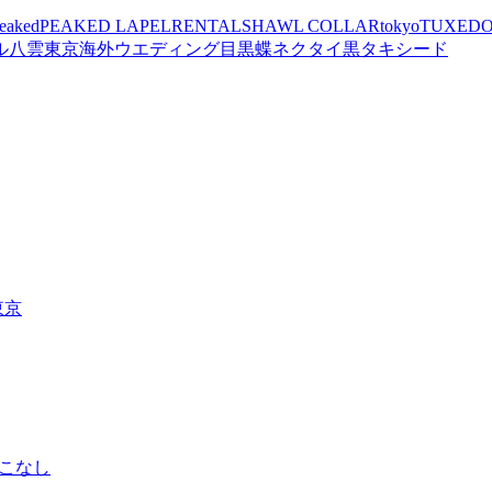
eaked
PEAKED LAPEL
RENTAL
SHAWL COLLAR
tokyo
TUXED
ル
八雲
東京
海外ウエディング
目黒
蝶ネクタイ
黒タキシード
東京
こなし