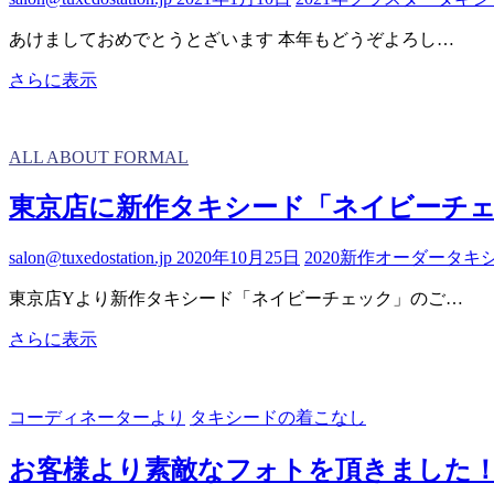
完
成！！
あけましておめでとうとざいます 本年もどうぞよろし…
新
さらに表示
年
1
月
ALL ABOUT FORMAL
7
日
東京店に新作タキシード「ネイビーチ
よ
り
salon@tuxedostation.jp
2020年10月25日
2020新作
オーダー
タキ
営
業
東京店Yより新作タキシード「ネイビーチェック」のご…
開
始
東
さらに表示
し
京
て
店
お
に
コーディネーターより
タキシードの着こなし
り
新
ま
作
お客様より素敵なフォトを頂きました！
す
タ