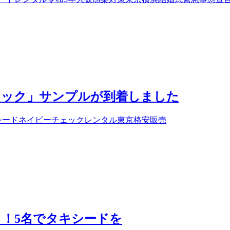
ェック」サンプルが到着しました
シード
ネイビーチェック
レンタル
東京
格安
販売
！5名でタキシードを