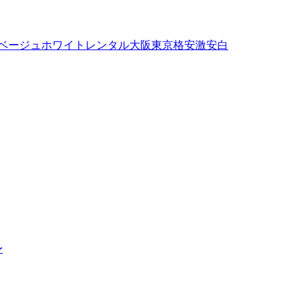
ベージュ
ホワイト
レンタル
大阪
東京
格安
激安
白
〜