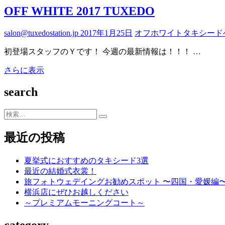
た！！
OFF WHITE 2017 TUXEDO
た
5
名
salon@tuxedostation.jp
2017年1月25日
オフホワイト
タキシード
で
タ
初登場スタッフのＹです！ 今週の最新情報は！！！ …
キ
シ
OFF
さらに表示
ー
WHITE
ド
2017
search
TUXEDO
を
検
索…
最近の投稿
夏挙式におすすめのタキシード3選
最近の結婚式衣裳！
旅フォトウェデイングお勧めスポット 〜四国・愛媛編
横浜店にぜひお越しください
～プレミアムモーニングコート～