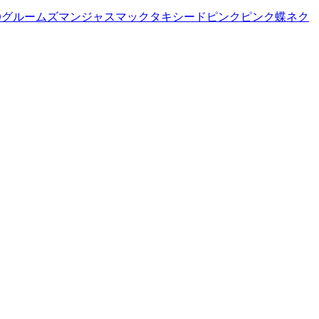
O
グルームズマン
ジャスマック
タキシード
ピンク
ピンク蝶ネク