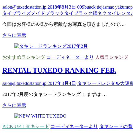
キ
salon@tuxedostation.jp
2018年8月3日
009
buack tie
jasmac yakumo
p
シ
タイ
ブライズメイド
ブラックタイ
ブラック蝶ネクタイ
レンタ
ー
ド
今回はお客様のA様から素敵なお写真を頂きましたので…
「ネ
イ
お
さらに表示
ビ
客
ー
様
チ
よ
おすすめランキング
コーディネーターより
人気ランキング
ェ
り
ッ
素
RENTAL TUXEDO RANKING FEB.
ク」
敵
サ
な
ン
salon@tuxedostation.jp
2017年3月4日
タキシード
レンタル
大阪
フ
プ
ォ
2017年2月度のタキシードランキング！ まずは …
ル
ト
が
を
RENTAL
さらに表示
到
頂
TUXEDO
着
RANKING
き
し
FEB.
ま
PICK UP！タキシード
コーディネーターより
タキシードの着
ま
し
し