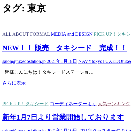
タグ:
東京
ALL ABOUT FORMAL
MEDIA and DESIGN
PICK UP！タキ
NEW！！ 販売 タキシード 完成！！
salon@tuxedostation.jp
2021年1月18日
NAVY
tokyo
TUXEDO
tuxe
皆様こんにちは！タキシードステーショ…
NEW！！
さらに表示
販
売
タ
PICK UP！タキシード
コーディネーターより
人気ランキング
キ
シ
新年1月7日より営業開始しております
ー
ド
salon@tuxedostation.jp
2021年1月10日
2021年
クラスター
タキシ