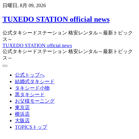
Skip
日曜日, 8月 09, 2026
to
content
TUXEDO STATION official news
公式タキシードステーション 格安レンタル～最新トピック
ス～
TUXEDO STATION official news
公式タキシードステーション 格安レンタル～最新トピック
ス～
公式トップへ
結婚式タキシード
タキシード小物
黒タキシード
お父様モーニング
東京店
横浜店
大阪店
TOPICSトップ