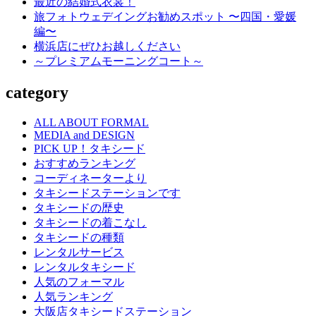
送
最近の結婚式衣裳！
旅フォトウェデイングお勧めスポット 〜四国・愛媛
り
編〜
横浜店にぜひお越しください
～プレミアムモーニングコート～
category
ALL ABOUT FORMAL
MEDIA and DESIGN
PICK UP！タキシード
おすすめランキング
コーディネーターより
タキシードステーションです
タキシードの歴史
タキシードの着こなし
タキシードの種類
レンタルサービス
レンタルタキシード
人気のフォーマル
人気ランキング
大阪店タキシードステーション