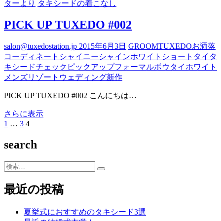
ターより
タキシードの着こなし
PICK UP TUXEDO #002
salon@tuxedostation.jp
2015年6月3日
GROOM
TUXEDO
お洒落
コーディネート
シャイニー
シャインホワイト
ショート
タイ
タ
キシード
チェック
ピックアップ
フォーマル
ボウタイ
ホワイト
メンズ
リゾートウェディング
新作
PICK UP TUXEDO #002 こんにちは…
PICK
さらに表示
UP
前
固
1
…
固
3
固
4
投
TUXEDO
の
定
定
定
#002
稿
search
ペ
ペ
ペ
ペ
ー
ー
ー
ー
の
ジ
ジ
ジ
ジ
検
ペ
索…
最近の投稿
ー
ジ
夏挙式におすすめのタキシード3選