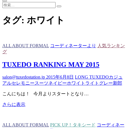
検
索…
タグ:
ホワイト
ALL ABOUT FORMAL
コーディネーターより
人気ランキン
グ
TUXEDO RANKING MAY 2015
salon@tuxedostation.jp
2015年6月8日
LONG TUXEDO
カジュ
アル
セレモニースーツ
ネイビー
ホワイト
ライトグレー
新郎
こんにちは！ 今月よりスタートとなり…
TUXEDO
さらに表示
RANKING
MAY
2015
ALL ABOUT FORMAL
PICK UP！タキシード
コーディネー