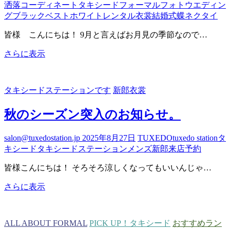
洒落
コーディネート
タキシード
フォーマル
フォトウエディン
グ
ブラック
ベスト
ホワイト
レンタル衣裳
結婚式
蝶ネクタイ
皆様 こんにちは！ 9月と言えばお月見の季節なので…
新
さらに表示
郎
様
ﾀ
タキシードステーションです
新郎衣裳
ｷ
ｼ
秋のシーズン突入のお知らせ。
ｰ
ﾄﾞ
人
salon@tuxedostation.jp
2025年8月27日
TUXEDO
tuxedo station
タ
気
キシード
タキシードステーション
メンズ
新郎
来店予約
ｶ
ﾗ
皆様こんにちは！ そろそろ涼しくなってもいいんじゃ…
ｰ
♡
秋
さらに表示
の
シ
ー
ALL ABOUT FORMAL
PICK UP！タキシード
おすすめラン
ズ