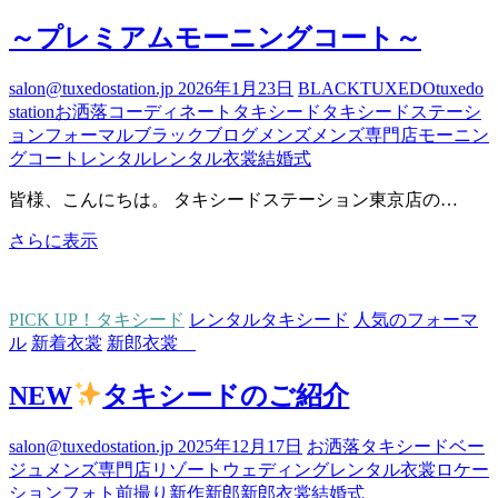
ぜ
ひ
～プレミアムモーニングコート～
お
越
salon@tuxedostation.jp
2026年1月23日
BLACK
TUXEDO
tuxedo
し
station
お洒落
コーディネート
タキシード
タキシードステーシ
く
ョン
フォーマル
ブラック
ブログ
メンズ
メンズ専門店
モーニン
だ
グコート
レンタル
レンタル衣裳
結婚式
さ
い
皆様、こんにちは。 タキシードステーション東京店の…
～
さらに表示
プ
レ
ミ
PICK UP！タキシード
レンタルタキシード
人気のフォーマ
ア
ル
新着衣裳
新郎衣裳
ム
モ
NEW
タキシードのご紹介
ー
ニ
salon@tuxedostation.jp
2025年12月17日
お洒落
タキシード
ベー
ン
ジュ
メンズ専門店
リゾートウェディング
レンタル衣裳
ロケー
グ
ションフォト
前撮り
新作
新郎
新郎衣裳
結婚式
コ