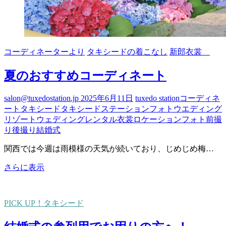
コーディネーターより
タキシードの着こなし
新郎衣裳
夏のおすすめコーディネート
salon@tuxedostation.jp
2025年6月11日
tuxedo station
コーディネ
ート
タキシード
タキシードステーション
フォトウエディング
リゾートウェディング
レンタル衣裳
ロケーションフォト
前撮
り
後撮り
結婚式
関西では今週は雨模様の天気が続いており、じめじめ梅…
夏
さらに表示
の
お
す
PICK UP！タキシード
す
め