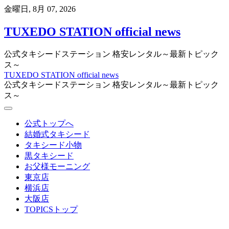
Skip
金曜日, 8月 07, 2026
to
content
TUXEDO STATION official news
公式タキシードステーション 格安レンタル～最新トピック
ス～
TUXEDO STATION official news
公式タキシードステーション 格安レンタル～最新トピック
ス～
公式トップへ
結婚式タキシード
タキシード小物
黒タキシード
お父様モーニング
東京店
横浜店
大阪店
TOPICSトップ