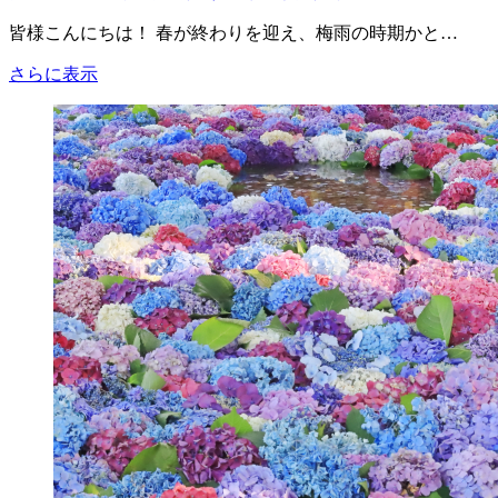
店
皆様こんにちは！ 春が終わりを迎え、梅雨の時期かと…
限
定
タ
さらに表示
編
キ
～
シ
ー
ド
ラ
ン
キ
ン
グ