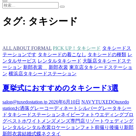
検
索…
タグ:
タキシード
ALL ABOUT FORMAL
PICK UP！タキシード
タキシードス
テーションです
タキシードの着こなし
タキシードの種類
レ
ンタルサービス
レンタルタキシード
大阪店タキシードステ
ーション
新郎衣裳
新郎衣裳
東京店タキシードステーショ
ン
横浜店タキシードステーション
夏挙式におすすめのタキシード3選
salon@tuxedostation.jp
2026年6月10日
NAVY
TUXEDO
tuxedo
station
お洒落
グレー
コーディネート
シルバーグレー
タキシー
ド
タキシードステーション
ネイビー
フォトウエディング
ブロ
グ
ベスト
ホワイト
メンズ
メンズ専門店
リゾートウェディング
レンタル
レンタル衣裳
ロケーションフォト
前撮り
後撮り
新郎
新郎衣裳
結婚式
蝶ネクタイ