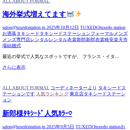
ALL ABOUT FORMAL
問
合
海外挙式増えてます
せ
い
salon@tuxedostation.jp
2025年10月12日
TUXEDO
tuxedo station
た
お洒落
タキシード
タキシードステーション
フォーマル
メンズ
だ
メンズ専門店
レンタル
レンタル衣裳
新郎
新郎衣裳
格安
楽天市
い
場
結婚式
た
レ
最近の挙式で人気なスポットですが、 フランス・イタ…
ン
タ
海
さらに表示
ル
外
の
挙
流
式
ALL ABOUT FORMAL
コーディネーターより
タキシードス
れ
増
テーションです
人気ランキング
東京店タキシードステーシ
え
ョン
て
ま
新郎様ﾀｷｼｰﾄﾞ人気ｶﾗｰ♡
す
salon@tuxedostation.jp
2025年9月5日
TUXEDO
tuxedo station
お