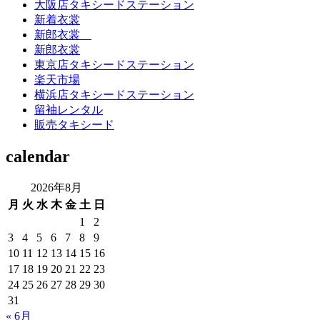
大阪店タキシードステーション
新着衣裳
新郎衣裳
新郎衣裳
東京店タキシードステーション
楽天市場
横浜店タキシードステーション
留袖レンタル
販売タキシード
calendar
2026年8月
月
火
水
木
金
土
日
1
2
3
4
5
6
7
8
9
10
11
12
13
14
15
16
17
18
19
20
21
22
23
24
25
26
27
28
29
30
31
« 6月