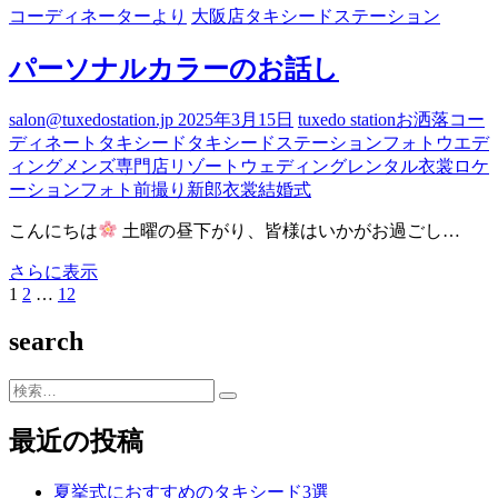
レ
コーディネーターより
大阪店タキシードステーション
ッ
ト
パーソナルカラーのお話し
シ
ュ
salon@tuxedostation.jp
2025年3月15日
tuxedo station
お洒落
コー
ー
ディネート
タキシード
タキシードステーション
フォトウエデ
ズ
ィング
メンズ専門店
リゾートウェディング
レンタル衣裳
ロケ
の
ーションフォト
前撮り
新郎衣裳
結婚式
ご
紹
こんにちは
土曜の昼下がり、皆様はいかがお過ごし…
介
パ
さらに表示
固
1
固
2
…
固
12
次
ー
投
定
定
定
の
ソ
稿
search
ペ
ペ
ペ
ペ
ナ
ー
ー
ー
ー
ル
の
ジ
ジ
ジ
ジ
カ
検
ペ
ラ
索…
ー
最近の投稿
ー
の
ジ
お
夏挙式におすすめのタキシード3選