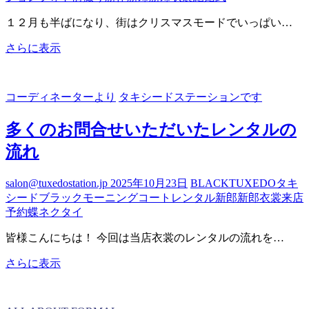
ー
１２月も半ばになり、街はクリスマスモードでいっぱい…
ト
～
NEW
さらに表示
タ
キ
コーディネーターより
タキシードステーションです
シ
ー
多くのお問合せいただいたレンタルの
ド
の
流れ
ご
紹
salon@tuxedostation.jp
2025年10月23日
BLACK
TUXEDO
タキ
介
シード
ブラック
モーニングコート
レンタル
新郎
新郎衣裳
来店
予約
蝶ネクタイ
皆様こんにちは！ 今回は当店衣裳のレンタルの流れを…
多
さらに表示
く
の
お