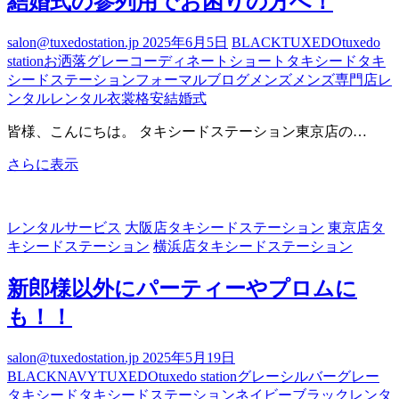
結婚式の参列用でお困りの方へ！
コ
ー
salon@tuxedostation.jp
2025年6月5日
BLACK
TUXEDO
tuxedo
デ
station
お洒落
グレー
コーディネート
ショート
タキシード
タキ
ィ
シードステーション
フォーマル
ブログ
メンズ
メンズ専門店
レ
ネ
ンタル
レンタル衣裳
格安
結婚式
ー
ト
皆様、こんにちは。 タキシードステーション東京店の…
結
さらに表示
婚
式
の
レンタルサービス
大阪店タキシードステーション
東京店タ
参
キシードステーション
横浜店タキシードステーション
列
用
新郎様以外にパーティーやプロムに
で
も！！
お
困
り
salon@tuxedostation.jp
2025年5月19日
の
BLACK
NAVY
TUXEDO
tuxedo station
グレー
シルバーグレー
方
タキシード
タキシードステーション
ネイビー
ブラック
レンタ