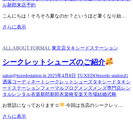
へ！
ル
新郎
来店予約
こんにちは！そろそろ夏なのか？というほど暑くなり始…
新
さらに表示
郎
様
以
ALL ABOUT FORMAL
東京店タキシードステーション
外
に
シークレットシューズのご紹介
パ
ー
salon@tuxedostation.jp
2025年4月8日
TUXEDO
tuxedo station
お
テ
洒落
コーディネート
シークレットシューズ
タキシード
タキシ
ィ
ードステーション
フォーマル
ブログ
メンズ
メンズ専門店
レン
ー
タル
レンタル衣裳
新郎
新郎衣裳
格安
楽天市場
結婚式
靴
や
プ
お世話になっております☺
今回は当店のシークレッ…
ロ
ム
シ
さらに表示
に
ー
も！！
ク