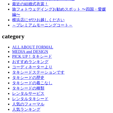
話
送
最近の結婚式衣裳！
し
旅フォトウェデイングお勧めスポット 〜四国・愛媛
り
編〜
横浜店にぜひお越しください
～プレミアムモーニングコート～
category
ALL ABOUT FORMAL
MEDIA and DESIGN
PICK UP！タキシード
おすすめランキング
コーディネーターより
タキシードステーションです
タキシードの歴史
タキシードの着こなし
タキシードの種類
レンタルサービス
レンタルタキシード
人気のフォーマル
人気ランキング