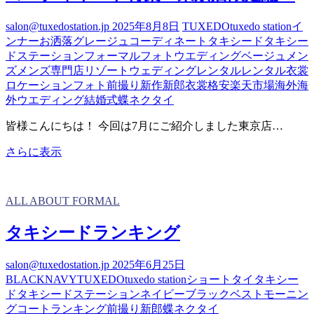
シ
salon@tuxedostation.jp
2025年8月8日
TUXEDO
tuxedo station
イ
ー
ンナー
お洒落
グレージュ
コーディネート
タキシード
タキシー
ド
ドステーション
フォーマル
フォトウエディング
ベージュ
メン
ズ
メンズ専門店
リゾートウェディング
レンタル
レンタル衣裳
ロケーションフォト
前撮り
新作
新郎衣裳
格安
楽天市場
海外
海
外ウエディング
結婚式
蝶ネクタイ
皆様こんにちは！ 今回は7月にご紹介しました東京店…
コ
さらに表示
ー
デ
ィ
ALL ABOUT FORMAL
ネ
ー
タキシードランキング
ト
特
salon@tuxedostation.jp
2025年6月25日
集
BLACK
NAVY
TUXEDO
tuxedo station
ショート
タイ
タキシー
～
ド
タキシードステーション
ネイビー
ブラック
ベスト
モーニン
東
グコート
ランキング
前撮り
新郎
蝶ネクタイ
京