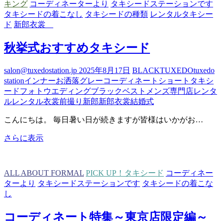
キング
コーディネーターより
タキシードステーションです
ン
タキシードの着こなし
タキシードの種類
レンタルタキシー
突
ド
新郎衣裳
入
の
秋挙式おすすめタキシード
お
知
salon@tuxedostation.jp
2025年8月17日
BLACK
TUXEDO
tuxedo
ら
station
インナー
お洒落
グレー
コーディネート
ショート
タキシ
せ。
ード
フォトウエディング
ブラック
ベスト
メンズ専門店
レンタ
ル
レンタル衣裳
前撮り
新郎
新郎衣裳
結婚式
こんにちは。 毎日暑い日が続きますが皆様はいかがお…
秋
さらに表示
挙
式
お
ALL ABOUT FORMAL
PICK UP！タキシード
コーディネー
す
ターより
タキシードステーションです
タキシードの着こな
す
し
め
タ
コーディネート特集～東京店限定編～
キ