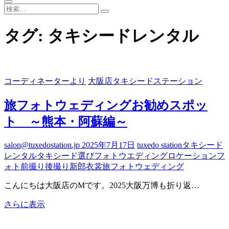
検
索…
タグ:
タキシードレンタル
コーディネーターより
大阪店タキシードステーション
旅フォトウェディングお勧めスポッ
ト ～熊本・阿蘇編～
salon@tuxedostation.jp
2025年7月17日
tuxedo station
タキシード
レンタル
タキシード選び
フォトウエディング
ロケーションフ
ォト
前撮り
後撮り
新郎衣裳
旅フォトウェディング
こんにちは大阪店のMです。2025大阪万博も折り返…
旅
さらに表示
フ
ォ