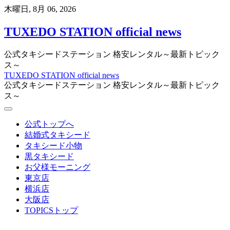
Skip
木曜日, 8月 06, 2026
to
content
TUXEDO STATION official news
公式タキシードステーション 格安レンタル～最新トピック
ス～
TUXEDO STATION official news
公式タキシードステーション 格安レンタル～最新トピック
ス～
公式トップへ
結婚式タキシード
タキシード小物
黒タキシード
お父様モーニング
東京店
横浜店
大阪店
TOPICSトップ