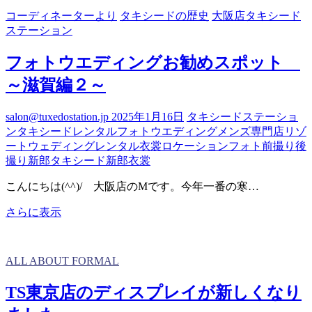
ト
コーディネーターより
タキシードの歴史
大阪店タキシード
ウ
ステーション
ェ
デ
フォトウエディングお勧めスポット
ィ
～滋賀編２～
ン
グ
お
salon@tuxedostation.jp
2025年1月16日
タキシードステーショ
勧
ン
タキシードレンタル
フォトウエディング
メンズ専門店
リゾ
め
ートウェディング
レンタル衣裳
ロケーションフォト
前撮り
後
ス
撮り
新郎タキシード
新郎衣裳
ポ
ッ
こんにちは(^^)/ 大阪店のMです。今年一番の寒…
ト
フ
さらに表示
～
ォ
熊
ト
本・
ウ
阿
ALL ABOUT FORMAL
エ
蘇
デ
編
TS東京店のディスプレイが新しくなり
ィ
～