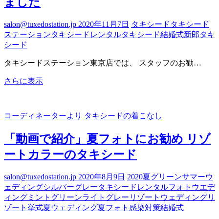
ました
ン
グ
お
salon@tuxedostation.jp
2020年11月7日
タキシード
タキシード
勧
ステーション
タキシードレンタル
タキシード結婚式
新郎タキ
め
シード
ス
タキシードステーション東京店では、 スタッフのお勧…
ポ
ッ
TS
さらに表示
ト
東
～
京
滋
店
賀
コーディネーターより
タキシードの着こなし
の
編
デ
２
「動画で紹介」夏フォトにお勧め リゾ
ィ
～
ス
ートカラーのタキシード
プ
レ
salon@tuxedostation.jp
2020年8月9日
2020夏
グリーン
サマーウ
イ
ェディング
シルバーグレー
タキシードレンタル
フォトウエデ
が
ィング
ミントグリーン
ライトグレー
リゾートウェディング
リ
新
ゾート挙式
夏ウェディング
夏フォト
感染対策
結婚式
し