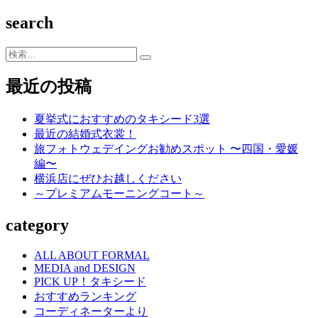
ー
ワ
の
search
イ
タ
ウ
キ
ェ
検
シ
デ
索…
ー
ィ
最近の投稿
ド
ン
グ
夏挙式におすすめのタキシード3選
最近の結婚式衣裳！
旅フォトウェデイングお勧めスポット 〜四国・愛媛
編〜
横浜店にぜひお越しください
～プレミアムモーニングコート～
category
ALL ABOUT FORMAL
MEDIA and DESIGN
PICK UP！タキシード
おすすめランキング
コーディネーターより