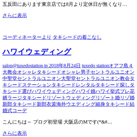
く
五反田にあります東京店では8月より定休日が無くなり…
な
「動
り
さらに表示
画
ま
で
し
紹
た
コーディネーターより
タキシードの着こなし
介」
夏
ハワイウェディング
フ
ォ
salon@tuxedostation.jp
2018年8月24日
tuxedo station
オアフ島４
ト
大教会
オシャレタキシード
オシャレ男子
セントラルユニオン
に
中聖堂
セントラルユニオン大聖堂
セントラルユニオン教会
タ
お
キシードステーション
タキシードレンタル
タキシード探し
タ
勧
キシード選び
ハワイウェディング
ハワイ婚
ハワイ挙式
プレ花
め
婿
ラージタキシード
リゾートウェディング
リゾート婚
リゾ婚
リ
新郎タキシード
新郎衣裳
海外ウエディング
細身タキシード
結
ゾ
婚式コーデ
ー
ト
こんにちは～ ブログ初登場 大阪店のMです(*&#…
カ
ラ
ハ
さらに表示