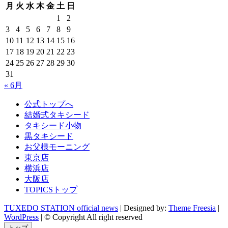
月
火
水
木
金
土
日
1
2
3
4
5
6
7
8
9
10
11
12
13
14
15
16
17
18
19
20
21
22
23
24
25
26
27
28
29
30
31
« 6月
公式トップへ
結婚式タキシード
タキシード小物
黒タキシード
お父様モーニング
東京店
横浜店
大阪店
TOPICSトップ
TUXEDO STATION official news
| Designed by:
Theme Freesia
|
WordPress
| © Copyright All right reserved
トップ