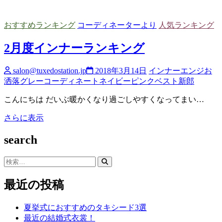
小
物
おすすめランキング
コーディネーターより
人気ランキング
ラ
ン
2月度インナーランキング
キ
ン
salon@tuxedostation.jp
2018年3月14日
インナー
エンジ
お
グ
洒落
グレー
コーディネート
ネイビー
ピンク
ベスト
新郎
こんにちは だいぶ暖かくなり過ごしやすくなってまい…
2
さらに表示
月
度
search
イ
ン
検
ナ
索…
ー
最近の投稿
ラ
ン
夏挙式におすすめのタキシード3選
キ
最近の結婚式衣裳！
ン