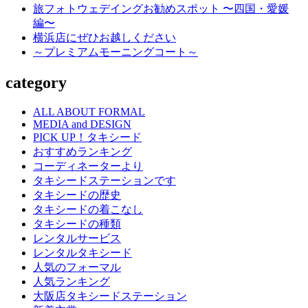
旅フォトウェデイングお勧めスポット 〜四国・愛媛
グ
編〜
横浜店にぜひお越しください
～プレミアムモーニングコート～
category
ALL ABOUT FORMAL
MEDIA and DESIGN
PICK UP！タキシード
おすすめランキング
コーディネーターより
タキシードステーションです
タキシードの歴史
タキシードの着こなし
タキシードの種類
レンタルサービス
レンタルタキシード
人気のフォーマル
人気ランキング
大阪店タキシードステーション