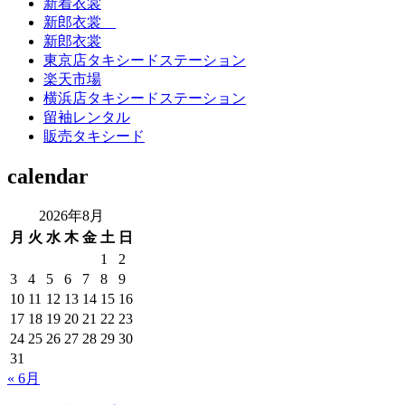
新着衣裳
新郎衣裳
新郎衣裳
東京店タキシードステーション
楽天市場
横浜店タキシードステーション
留袖レンタル
販売タキシード
calendar
2026年8月
月
火
水
木
金
土
日
1
2
3
4
5
6
7
8
9
10
11
12
13
14
15
16
17
18
19
20
21
22
23
24
25
26
27
28
29
30
31
« 6月