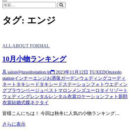
検
索…
タグ:
エンジ
ALL ABOUT FORMAL
10月小物ランキング
salon@tuxedostation.jp
2023年11月12日
TUXEDO
tuxedo
station
インナー
エンジ
お洒落
ガーデンウェディング
コーディ
ネート
タキシード
タキシードステーション
フォトウエディン
グ
ブラウン
ベージュ
ベスト
マロン
メンズ
ユーロタイ
リゾート
ウェディング
レンタル
レンタル衣裳
ロケーションフォト
新郎
衣裳
結婚式
蝶ネクタイ
皆様こんにちは！ 今回は秋冬に人気の小物ランキング…
10
さらに表示
月