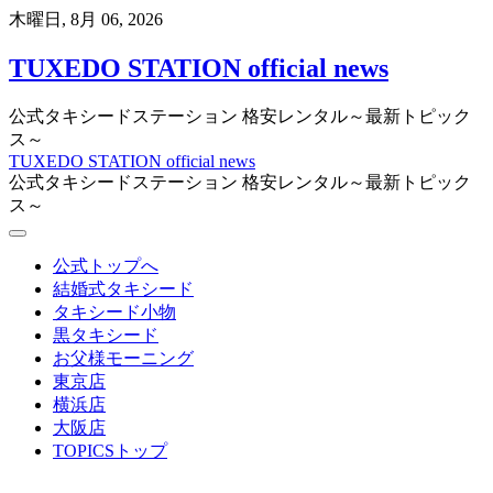
Skip
木曜日, 8月 06, 2026
to
content
TUXEDO STATION official news
公式タキシードステーション 格安レンタル～最新トピック
ス～
TUXEDO STATION official news
公式タキシードステーション 格安レンタル～最新トピック
ス～
公式トップへ
結婚式タキシード
タキシード小物
黒タキシード
お父様モーニング
東京店
横浜店
大阪店
TOPICSトップ