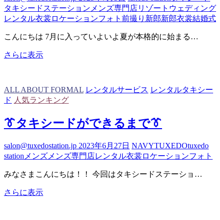
タキシードステーション
メンズ専門店
リゾートウェディング
ー
レンタル衣裳
ロケーションフォト
前撮り
新郎
新郎衣裳
結婚式
ド
こんにちは 7月に入っていよいよ夏が本格的に始まる…
タ
さらに表示
キ
シ
ー
ALL ABOUT FORMAL
レンタルサービス
レンタルタキシー
ド
ド
人気ランキング
ラ
ン
👔タキシードができるまで👔
キ
ン
salon@tuxedostation.jp
2023年6月27日
NAVY
TUXEDO
tuxedo
グ
station
メンズ
メンズ専門店
レンタル衣裳
ロケーションフォト
みなさまこんにちは！！ 今回はタキシードステーショ…
👔
さらに表示
タ
キ