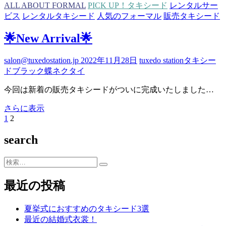
ネ
ALL ABOUT FORMAL
PICK UP！タキシード
レンタルサー
ー
ビス
レンタルタキシード
人気のフォーマル
販売タキシード
シ
ョ
🌟New Arrival🌟
ン
フ
salon@tuxedostation.jp
2022年11月28日
tuxedo station
タキシー
ォ
ド
ブラック
蝶ネクタイ
ト
ウ
今回は新着の販売タキシードがついに完成いたしました…
ェ
デ
🌟
さらに表示
New
ィ
前
固
1
固
2
投
Arrival
ン
の
定
定
🌟
稿
search
グ
ペ
ペ
ペ
ー
ー
ー
の
ジ
ジ
ジ
検
ペ
索…
最近の投稿
ー
ジ
夏挙式におすすめのタキシード3選
送
最近の結婚式衣裳！