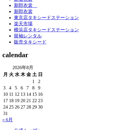
新郎衣裳
新郎衣裳
東京店タキシードステーション
楽天市場
横浜店タキシードステーション
留袖レンタル
販売タキシード
calendar
2026年8月
月
火
水
木
金
土
日
1
2
3
4
5
6
7
8
9
10
11
12
13
14
15
16
17
18
19
20
21
22
23
24
25
26
27
28
29
30
31
« 6月