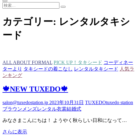
検
索…
カテゴリー:
レンタルタキシ
ード
ALL ABOUT FORMAL
PICK UP！タキシード
コーディネー
ターより
タキシードの着こなし
レンタルタキシード
人気ラ
ンキング
🍁NEW TUXEDO🍁
salon@tuxedostation.jp
2023年10月31日
TUXEDO
tuxedo station
ブラウン
メンズ
レンタル衣裳
結婚式
みなさまこんにちは！ ようやく秋らしい日和になって…
🍁
さらに表示
NEW