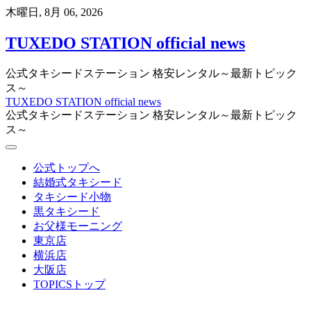
Skip
木曜日, 8月 06, 2026
to
content
TUXEDO STATION official news
公式タキシードステーション 格安レンタル～最新トピック
ス～
TUXEDO STATION official news
公式タキシードステーション 格安レンタル～最新トピック
ス～
公式トップへ
結婚式タキシード
タキシード小物
黒タキシード
お父様モーニング
東京店
横浜店
大阪店
TOPICSトップ