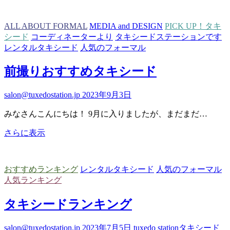
TUXEDO
🍁
ALL ABOUT FORMAL
MEDIA and DESIGN
PICK UP！タキ
シード
コーディネーターより
タキシードステーションです
レンタルタキシード
人気のフォーマル
前撮りおすすめタキシード
salon@tuxedostation.jp
2023年9月3日
みなさんこんにちは！ 9月に入りましたが、まだまだ…
前
さらに表示
撮
り
お
おすすめランキング
レンタルタキシード
人気のフォーマル
す
人気ランキング
す
め
タキシードランキング
タ
キ
salon@tuxedostation.jp
2023年7月5日
tuxedo station
タキシード
シ