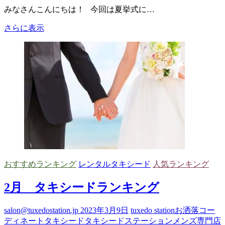
みなさんこんにちは！ 今回は夏挙式に…
夏
さらに表示
お
す
す
め
タ
キ
シ
ー
ド！
おすすめランキング
レンタルタキシード
人気ランキング
2月 タキシードランキング
salon@tuxedostation.jp
2023年3月9日
tuxedo station
お洒落
コー
ディネート
タキシード
タキシードステーション
メンズ専門店