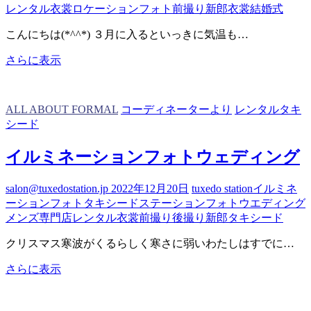
レンタル衣裳
ロケーションフォト
前撮り
新郎衣裳
結婚式
こんにちは(*^^*) ３月に入るといっきに気温も…
2
さらに表示
月
タ
キ
ALL ABOUT FORMAL
コーディネーターより
レンタルタキ
シ
シード
ー
ド
イルミネーションフォトウェディング
ラ
ン
salon@tuxedostation.jp
2022年12月20日
tuxedo station
イルミネ
キ
ーションフォト
タキシードステーション
フォトウエディング
ン
メンズ専門店
レンタル衣裳
前撮り
後撮り
新郎タキシード
グ
クリスマス寒波がくるらしく寒さに弱いわたしはすでに…
イ
さらに表示
ル
ミ