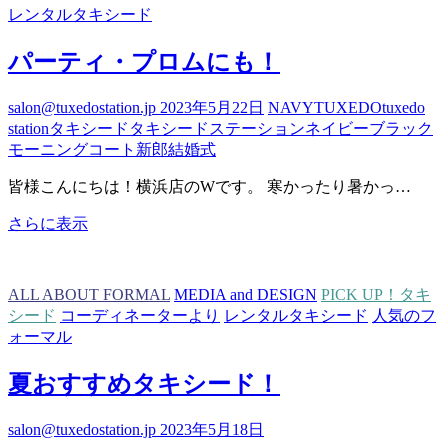
シ
レンタルタキシード
ー
ド
パーティ・プロムにも！
が
で
salon@tuxedostation.jp
2023年5月22日
NAVY
TUXEDO
tuxedo
き
station
タキシード
タキシードステーション
ネイビー
ブラック
る
モーニングコート
新郎
結婚式
ま
で
皆様こんにちは！横浜店のWです。 寒かったり暑かっ…
👔
パ
さらに表示
ー
テ
ィ・
ALL ABOUT FORMAL
MEDIA and DESIGN
PICK UP！タキ
プ
シード
コーディネーターより
レンタルタキシード
人気のフ
ロ
ォーマル
ム
に
夏おすすめタキシード！
も！
salon@tuxedostation.jp
2023年5月18日