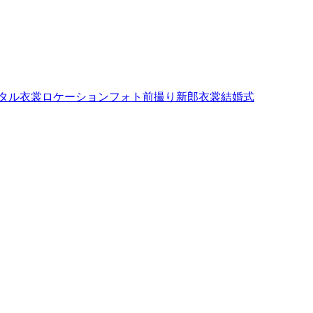
タル衣裳
ロケーションフォト
前撮り
新郎衣裳
結婚式