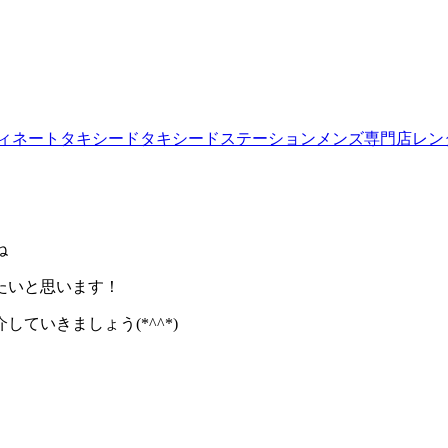
ィネート
タキシード
タキシードステーション
メンズ専門店
レン
ね
たいと思います！
ていきましょう(*^^*)