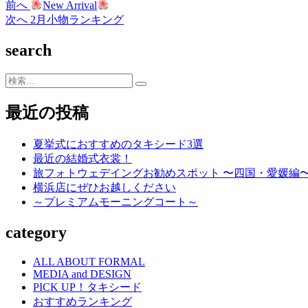
過
前へ
New Arrival
投
去
次
次へ
2月小物ランキング
稿
の
の
search
投
投
ナ
稿:
稿:
ビ
検
索…
ゲ
最近の投稿
ー
シ
夏挙式におすすめのタキシード3選
最近の結婚式衣裳！
ョ
旅フォトウェデイングお勧めスポット 〜四国・愛媛編
ン
横浜店にぜひお越しください
～プレミアムモーニングコート～
category
ALL ABOUT FORMAL
MEDIA and DESIGN
PICK UP！タキシード
おすすめランキング