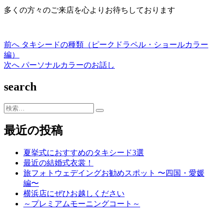
多くの方々のご来店を心よりお待ちしております
過
前へ
タキシードの種類（ピークドラペル・ショールカラー
投
去
編）
稿
の
次
次へ
パーソナルカラーのお話し
投
の
ナ
search
稿:
投
ビ
稿:
検
ゲ
索…
ー
最近の投稿
シ
夏挙式におすすめのタキシード3選
ョ
最近の結婚式衣裳！
ン
旅フォトウェデイングお勧めスポット 〜四国・愛媛
編〜
横浜店にぜひお越しください
～プレミアムモーニングコート～