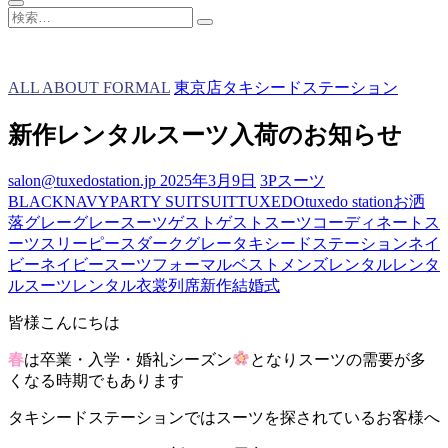
検
索…
ALL ABOUT FORMAL
東京店タキシードステーション
新作レンタルスーツ入荷のお知らせ
salon@tuxedostation.jp
2025年3月9日
3Pスーツ
BLACK
NAVY
PARTY SUIT
SUIT
TUXEDO
tuxedo station
お洒
落
グレー
グレースーツ
ゲスト
ゲストスーツ
コーディネート
ス
ーツ
スリーピース
ダークグレー
タキシードステーション
ネイ
ビー
ネイビースーツ
フォーマル
ベスト
メンズ
レンタル
レンタ
ルスーツ
レンタル衣裳
列席
新作
結婚式
皆様こんにちは
春
は卒業・入学・婚礼シーズン
となりスーツの需要が多
くなる時期でもあります
タキシードステーションではスーツを探されているお客様へ