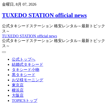
Skip
金曜日, 8月 07, 2026
to
content
TUXEDO STATION official news
公式タキシードステーション 格安レンタル～最新トピック
ス～
TUXEDO STATION official news
公式タキシードステーション 格安レンタル～最新トピック
ス～
公式トップへ
結婚式タキシード
タキシード小物
黒タキシード
お父様モーニング
東京店
横浜店
大阪店
TOPICSトップ