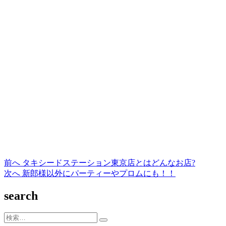
過
前へ
タキシードステーション東京店とはどんなお店?
投
去
次
次へ
新郎様以外にパーティーやプロムにも！！
稿
の
の
search
投
投
ナ
稿:
稿:
ビ
検