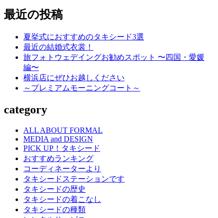
索…
ゲ
最近の投稿
ー
シ
夏挙式におすすめのタキシード3選
最近の結婚式衣裳！
ョ
旅フォトウェデイングお勧めスポット 〜四国・愛媛
ン
編〜
横浜店にぜひお越しください
～プレミアムモーニングコート～
category
ALL ABOUT FORMAL
MEDIA and DESIGN
PICK UP！タキシード
おすすめランキング
コーディネーターより
タキシードステーションです
タキシードの歴史
タキシードの着こなし
タキシードの種類