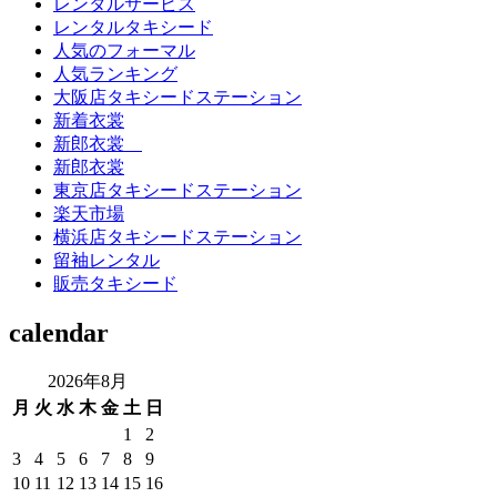
レンタルサービス
レンタルタキシード
人気のフォーマル
人気ランキング
大阪店タキシードステーション
新着衣裳
新郎衣裳
新郎衣裳
東京店タキシードステーション
楽天市場
横浜店タキシードステーション
留袖レンタル
販売タキシード
calendar
2026年8月
月
火
水
木
金
土
日
1
2
3
4
5
6
7
8
9
10
11
12
13
14
15
16