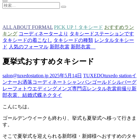
検
索…
ALL ABOUT FORMAL
PICK UP！タキシード
おすすめラン
キング
コーディネーターより
タキシードステーションです
タキシードの着こなし
タキシードの種類
レンタルタキシー
ド
人気のフォーマル
新郎衣裳
新郎衣裳
夏挙式おすすめタキシード
salon@tuxedostation.jp
2025年5月14日
TUXEDO
tuxedo station
イ
ンナー
お洒落
コーディネート
シャンパンゴールド
シルバーグ
レー
フォトウエディング
メンズ専門店
レンタル衣裳
前撮り
新
郎衣裳、
結婚式
蝶ネクタイ
こんにちは。
ゴールデンウイークも終わり、挙式も夏挙式へ移って行きま
す。
そこで夏挙式を迎えられる新郎様・新婦様へおすすめのタキ