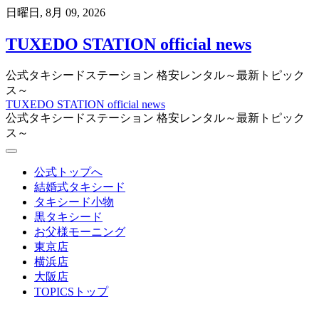
Skip
日曜日, 8月 09, 2026
to
content
TUXEDO STATION official news
公式タキシードステーション 格安レンタル～最新トピック
ス～
TUXEDO STATION official news
公式タキシードステーション 格安レンタル～最新トピック
ス～
公式トップへ
結婚式タキシード
タキシード小物
黒タキシード
お父様モーニング
東京店
横浜店
大阪店
TOPICSトップ