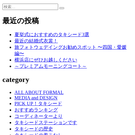
ビ
検
索…
ゲ
最近の投稿
ー
シ
夏挙式におすすめのタキシード3選
最近の結婚式衣裳！
ョ
旅フォトウェデイングお勧めスポット 〜四国・愛媛
ン
編〜
横浜店にぜひお越しください
～プレミアムモーニングコート～
category
ALL ABOUT FORMAL
MEDIA and DESIGN
PICK UP！タキシード
おすすめランキング
コーディネーターより
タキシードステーションです
タキシードの歴史