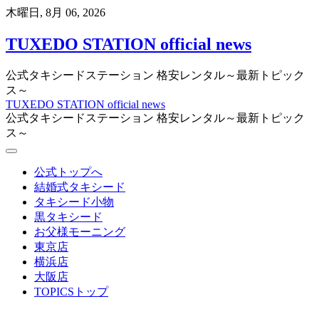
Skip
木曜日, 8月 06, 2026
to
content
TUXEDO STATION official news
公式タキシードステーション 格安レンタル～最新トピック
ス～
TUXEDO STATION official news
公式タキシードステーション 格安レンタル～最新トピック
ス～
公式トップへ
結婚式タキシード
タキシード小物
黒タキシード
お父様モーニング
東京店
横浜店
大阪店
TOPICSトップ