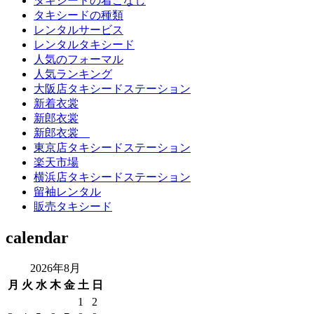
タキシードの着こなし
タキシードの種類
レンタルサービス
レンタルタキシード
人気のフォーマル
人気ランキング
大阪店タキシードステーション
新着衣裳
新郎衣裳
新郎衣裳
東京店タキシードステーション
楽天市場
横浜店タキシードステーション
留袖レンタル
販売タキシード
calendar
2026年8月
月
火
水
木
金
土
日
1
2