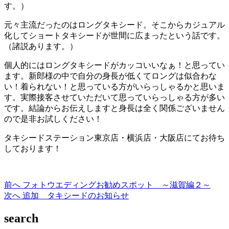
す。）
元々主流だったのはロングタキシード。そこからカジュアル
化してショートタキシードが世間に広まったという話です。
（諸説あります。）
個人的にはロングタキシードがカッコいいなぁ！と思ってい
ます。新郎様の中で自分の身長が低くてロングは似合わな
い！着られない！と思っている方がいらっしゃるかと思いま
す。実際接客させていただいて思っていらっしゃる方が多い
です。結論からお伝えしますと身長は全く関係ございません
ので是非お試しください！
タキシードステーション東京店・横浜店・大阪店にてお待ち
しております！
過
前へ
フォトウエディングお勧めスポット ～滋賀編２～
投
去
次
次へ
追加 タキシードのお知らせ
稿
の
の
search
投
投
ナ
稿:
稿: