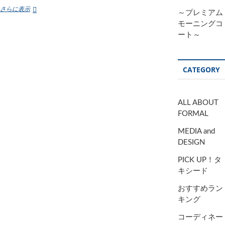
タ
さらに表示
～プレミアム
キ
モーニングコ
シ
ート～
ー
ド
ス
テ
CATEGORY
ー
シ
ョ
ン
ALL ABOUT
横
FORMAL
浜
店
MEDIA and
か
DESIGN
ら
の
PICK UP！タ
お
キシード
知
ら
おすすめラン
せ
キング
コーディネー