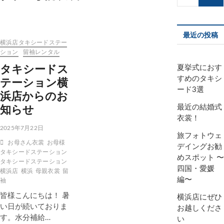
索…
最近の投稿
横浜店タキシードステー
ション
留袖レンタル
タキシードス
夏挙式におす
テーション横
すめのタキシ
ード3選
浜店からのお
知らせ
最近の結婚式
衣裳！
2025年7月22日
旅フォトウェ
お母さん衣裳
お母様
デイングお勧
タキシードステーション
めスポット 〜
タキシードステーション
四国・愛媛
横浜店
横浜
母親衣裳
留
編〜
袖
皆様こんにちは！ 暑
横浜店にぜひ
い日が続いておりま
お越しくださ
す。水分補給…
い