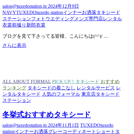
ん
salon@tuxedostation.jp
2024年12月9日
🦌
NAVY
TUXEDO
tuxedo station
インナー
お洒落
タキシード
💨
ステーション
フォトウエディング
メンズ専門店
レンタル
衣裳
前撮り
新郎衣裳
ブログを見て下さってる皆様、こんにちは(^^)/ …
横
さらに表示
浜
店
限
定
シ
ALL ABOUT FORMAL
PICK UP！タキシード
おすすめ
ャ
ランキング
タキシードの着こなし
レンタルサービス
レ
ツ
ンタルタキシード
人気のフォーマル
東京店タキシード
ステーション
冬挙式おすすめタキシード
salon@tuxedostation.jp
2024年11月1日
TUXEDO
tuxedo
station
インナー
お洒落
グレー
コーディネート
ショート
タ