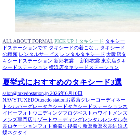
ALL ABOUT FORMAL
PICK UP！タキシード
タキシー
ドステーションです
タキシードの着こなし
タキシード
の種類
レンタルサービス
レンタルタキシード
大阪店タ
キシードステーション
新郎衣裳
新郎衣裳
東京店タキ
シードステーション
横浜店タキシードステーション
夏挙式におすすめのタキシード3選
salon@tuxedostation.jp
2026年6月10日
NAVY
TUXEDO
tuxedo station
お洒落
グレー
コーディネー
ト
シルバーグレー
タキシード
タキシードステーション
ネ
イビー
フォトウエディング
ブログ
ベスト
ホワイト
メンズ
メンズ専門店
リゾートウェディング
レンタル
レンタル衣
裳
ロケーションフォト
前撮り
後撮り
新郎
新郎衣裳
結婚式
蝶ネクタイ