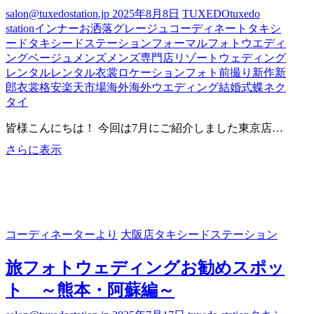
salon@tuxedostation.jp
2025年8月8日
TUXEDO
tuxedo
station
インナー
お洒落
グレージュ
コーディネート
タキシ
ード
タキシードステーション
フォーマル
フォトウエディ
ング
ベージュ
メンズ
メンズ専門店
リゾートウェディング
レンタル
レンタル衣裳
ロケーションフォト
前撮り
新作
新
郎衣裳
格安
楽天市場
海外
海外ウエディング
結婚式
蝶ネク
タイ
皆様こんにちは！ 今回は7月にご紹介しました東京店…
コ
さらに表示
ー
デ
ィ
ネ
ー
コーディネーターより
大阪店タキシードステーション
ト
特
旅フォトウェディングお勧めスポッ
集
～
ト ～熊本・阿蘇編～
東
京