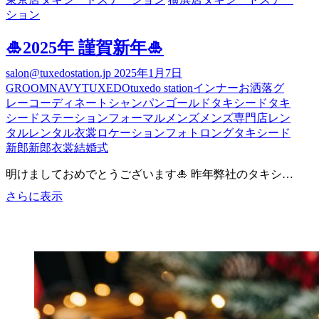
ン
ション
グ
お
🎍2025年 謹賀新年🎍
勧
め
salon@tuxedostation.jp
2025年1月7日
ス
GROOM
NAVY
TUXEDO
tuxedo station
インナー
お洒落
グ
ポ
レー
コーディネート
シャンパンゴールド
タキシード
タキ
ッ
シードステーション
フォーマル
メンズ
メンズ専門店
レン
ト
タル
レンタル衣裳
ロケーションフォト
ロングタキシード
～
新郎
新郎衣裳
結婚式
滋
賀
明けましておめでとうございます🎍 昨年弊社のタキシ…
編
🎍
さらに表示
２
2025
～
年
謹
賀
新
年
🎍