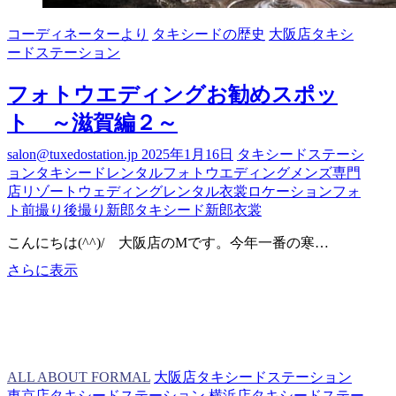
コーディネーターより
タキシードの歴史
大阪店タキシ
ードステーション
フォトウエディングお勧めスポッ
ト ～滋賀編２～
salon@tuxedostation.jp
2025年1月16日
タキシードステーシ
ョン
タキシードレンタル
フォトウエディング
メンズ専門
店
リゾートウェディング
レンタル衣裳
ロケーションフォ
ト
前撮り
後撮り
新郎タキシード
新郎衣裳
こんにちは(^^)/ 大阪店のMです。今年一番の寒…
フ
さらに表示
ォ
ト
ウ
エ
デ
ALL ABOUT FORMAL
大阪店タキシードステーション
ィ
東京店タキシードステーション
横浜店タキシードステー