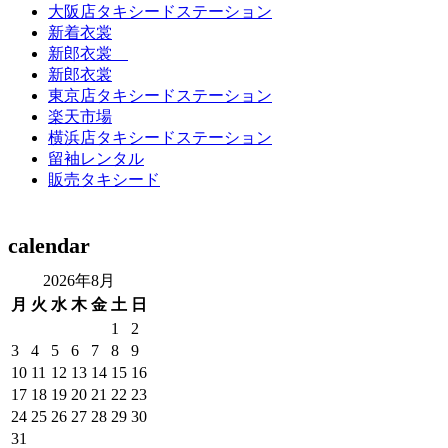
大阪店タキシードステーション
新着衣裳
新郎衣裳
新郎衣裳
東京店タキシードステーション
楽天市場
横浜店タキシードステーション
留袖レンタル
販売タキシード
calendar
2026年8月
月
火
水
木
金
土
日
1
2
3
4
5
6
7
8
9
10
11
12
13
14
15
16
17
18
19
20
21
22
23
24
25
26
27
28
29
30
31