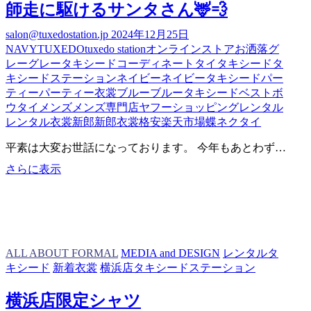
師走に駆けるサンタさん🦌💨
salon@tuxedostation.jp
2024年12月25日
NAVY
TUXEDO
tuxedo station
オンラインストア
お洒落
グ
レー
グレータキシード
コーディネート
タイ
タキシード
タ
キシードステーション
ネイビー
ネイビータキシード
パー
ティー
パーティー衣裳
ブルー
ブルータキシード
ベスト
ボ
ウタイ
メンズ
メンズ専門店
ヤフーショッピング
レンタル
レンタル衣裳
新郎
新郎衣裳
格安
楽天市場
蝶ネクタイ
平素は大変お世話になっております。 今年もあとわず…
師
さらに表示
走
に
駆
け
る
ALL ABOUT FORMAL
MEDIA and DESIGN
レンタルタ
サ
キシード
新着衣裳
横浜店タキシードステーション
ン
タ
横浜店限定シャツ
さ