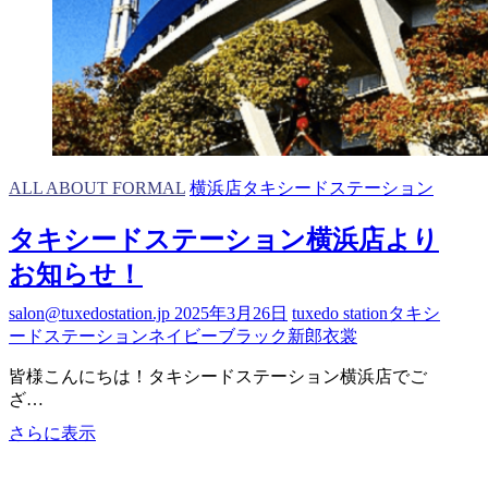
ALL ABOUT FORMAL
横浜店タキシードステーション
タキシードステーション横浜店より
お知らせ！
salon@tuxedostation.jp
2025年3月26日
tuxedo station
タキシ
ードステーション
ネイビー
ブラック
新郎衣裳
皆様こんにちは！タキシードステーション横浜店でご
ざ…
タ
さらに表示
キ
シ