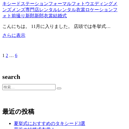
キシードステーション
フォーマル
フォトウエディング
メ
ンズ
メンズ専門店
レンタル
レンタル衣裳
ロケーションフ
ォト
前撮り
新郎
新郎衣裳
結婚式
こんにちは。 11月に入りました。 店頭では冬挙式…
冬
さらに表示
挙
式
お
固
1
固
2
…
固
6
次
す
定
定
定
の
す
ペ
ペ
ペ
ペ
め
ー
ー
ー
ー
search
タ
ジ
ジ
ジ
ジ
キ
検
シ
索…
ー
ド
最近の投稿
夏挙式におすすめのタキシード3選