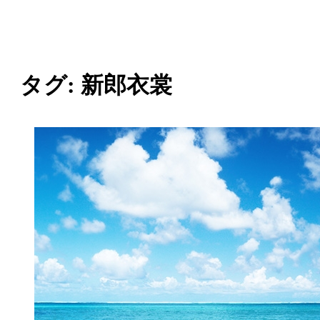
索…
タグ:
新郎衣裳
投
稿
の
ペ
ー
ジ
送
り