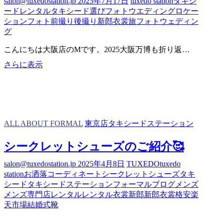
salon@tuxedostation.jp
2025年7月17日
tuxedo station
タキシ
店
ードレンタル
タキシード選び
フォトウエディング
ロケー
限
ションフォト
前撮り
後撮り
新郎衣裳
旅フォトウェディン
定
グ
編
～
こんにちは大阪店のMです。2025大阪万博も折り返…
旅
さらに表示
フ
ォ
ト
ウ
ェ
ALL ABOUT FORMAL
東京店タキシードステーション
デ
ィ
シークレットシューズのご紹介🥰
ン
グ
salon@tuxedostation.jp
2025年4月8日
TUXEDO
tuxedo
お
station
お洒落
コーディネート
シークレットシューズ
タキ
勧
シード
タキシードステーション
フォーマル
ブログ
メンズ
め
メンズ専門店
レンタル
レンタル衣裳
新郎
新郎衣裳
格安
楽
ス
天市場
結婚式
靴
ポ
ッ