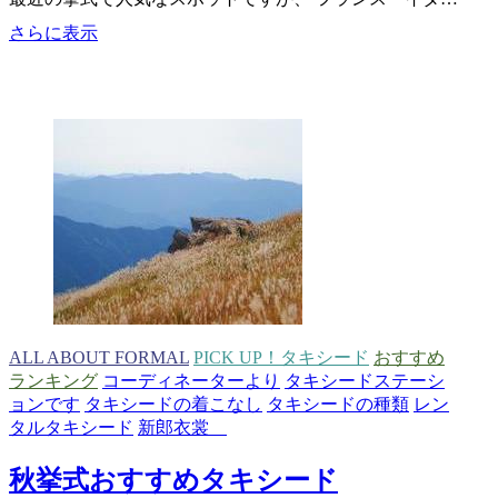
海
さらに表示
外
挙
式
増
え
て
ま
す
🏰
✨
ALL ABOUT FORMAL
PICK UP！タキシード
おすすめ
ランキング
コーディネーターより
タキシードステーシ
ョンです
タキシードの着こなし
タキシードの種類
レン
タルタキシード
新郎衣裳
秋挙式おすすめタキシード