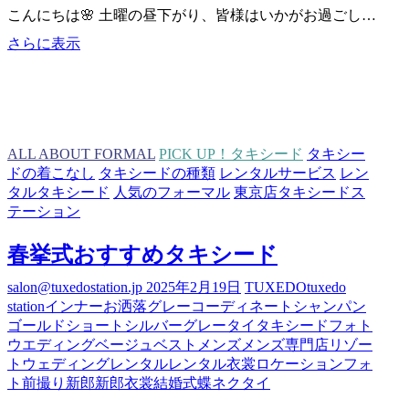
こんにちは🌸 土曜の昼下がり、皆様はいかがお過ごし…
パ
さらに表示
ー
ソ
ナ
ル
カ
ALL ABOUT FORMAL
PICK UP！タキシード
タキシー
ラ
ドの着こなし
タキシードの種類
レンタルサービス
レン
ー
タルタキシード
人気のフォーマル
東京店タキシードス
の
テーション
お
話
春挙式おすすめタキシード
し
salon@tuxedostation.jp
2025年2月19日
TUXEDO
tuxedo
station
インナー
お洒落
グレー
コーディネート
シャンパン
ゴールド
ショート
シルバーグレー
タイ
タキシード
フォト
ウエディング
ベージュ
ベスト
メンズ
メンズ専門店
リゾー
トウェディング
レンタル
レンタル衣裳
ロケーションフォ
ト
前撮り
新郎
新郎衣裳
結婚式
蝶ネクタイ