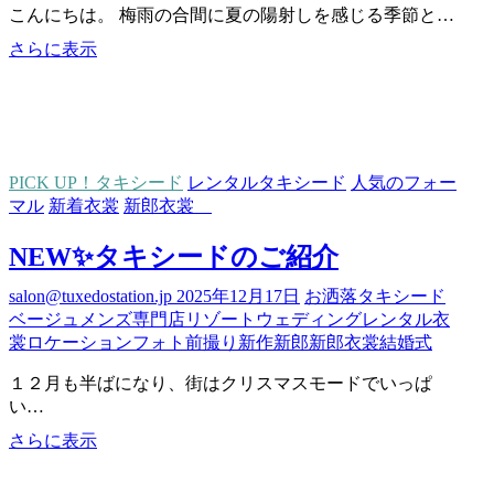
こんにちは。 梅雨の合間に夏の陽射しを感じる季節と…
夏
さらに表示
挙
式
に
お
す
PICK UP！タキシード
レンタルタキシード
人気のフォー
す
マル
新着衣裳
新郎衣裳
め
の
NEW✨タキシードのご紹介
タ
キ
salon@tuxedostation.jp
2025年12月17日
お洒落
タキシード
シ
ベージュ
メンズ専門店
リゾートウェディング
レンタル衣
ー
裳
ロケーションフォト
前撮り
新作
新郎
新郎衣裳
結婚式
ド
3
１２月も半ばになり、街はクリスマスモードでいっぱ
選
い…
NEW✨
さらに表示
タ
キ