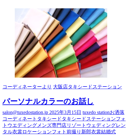
ー
ド
ス
テ
ー
シ
ョ
ン
横
浜
店
よ
り
コーディネーターより
大阪店タキシードステーション
お
知
パーソナルカラーのお話し
ら
せ！
salon@tuxedostation.jp
2025年3月15日
tuxedo station
お洒落
コーディネート
タキシード
タキシードステーション
フォ
トウエディング
メンズ専門店
リゾートウェディング
レン
タル衣裳
ロケーションフォト
前撮り
新郎衣裳
結婚式