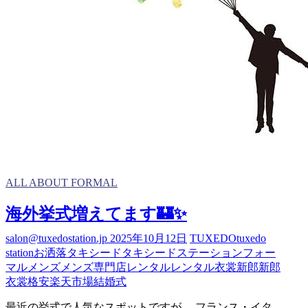
タ
ル
の
流
れ
ALL ABOUT FORMAL
海外挙式増えてます🏰✨
salon@tuxedostation.jp
2025年10月12日
TUXEDO
tuxedo
station
お洒落
タキシード
タキシードステーション
フォー
マル
メンズ
メンズ専門店
レンタル
レンタル衣裳
新郎
新郎
衣裳
格安
楽天市場
結婚式
最近の挙式で人気なスポットですが、 フランス・イタ…