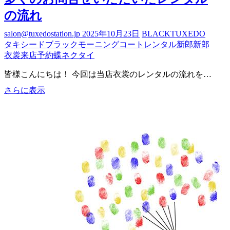
の流れ
salon@tuxedostation.jp
2025年10月23日
BLACK
TUXEDO
タキシード
ブラック
モーニングコート
レンタル
新郎
新郎
衣裳
来店予約
蝶ネクタイ
皆様こんにちは！ 今回は当店衣裳のレンタルの流れを…
多
さらに表示
く
の
お
問
合
せ
い
た
だ
い
た
レ
ン