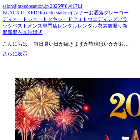
salon@tuxedostation.jp
2025年8月17日
BLACK
TUXEDO
tuxedo station
インナー
お洒落
グレー
コー
ディネート
ショート
タキシード
フォトウエディング
ブラ
ック
ベスト
メンズ専門店
レンタル
レンタル衣裳
前撮り
新
郎
新郎衣裳
結婚式
こんにちは。 毎日暑い日が続きますが皆様はいかがお…
秋
さらに表示
挙
式
お
す
す
め
タ
キ
シ
ー
ド