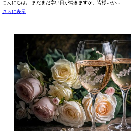
こんにちは。 まだまだ寒い日が続きますが、皆様いか…
春
さらに表示
挙
式
お
す
す
め
タ
キ
シ
ー
ド