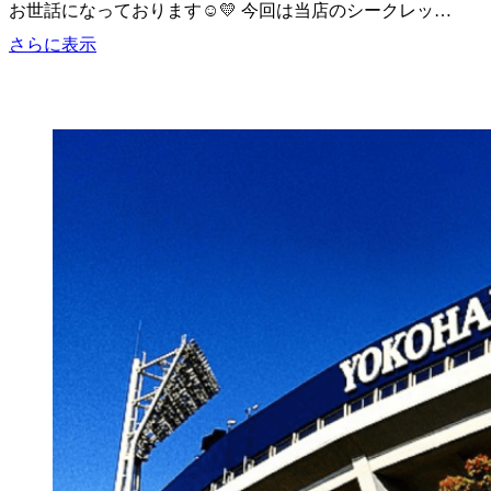
お世話になっております☺💛 今回は当店のシークレッ…
ト
シ
さらに表示
～
ー
熊
ク
本・
レ
阿
ッ
蘇
ト
編
シ
～
ュ
ー
ズ
の
ご
紹
介
🥰