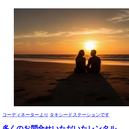
シ
ー
ド
の
ご
紹
介
コーディネーターより
タキシードステーションです
多くのお問合せいただいたレンタル