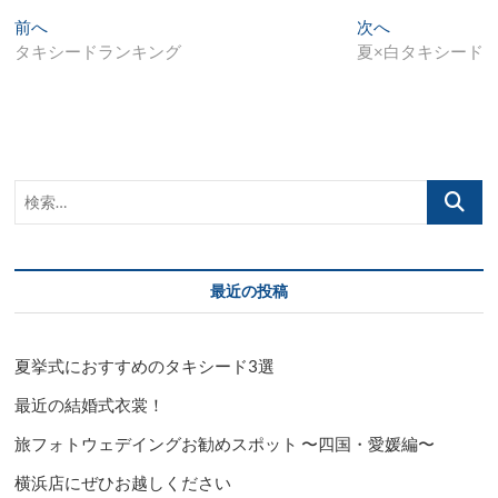
投
過
次
前へ
次へ
去
の
タキシードランキング
夏×白タキシード
稿
の
投
ナ
投
稿:
稿:
ビ
ゲ
検
ー
索…
シ
ョ
最近の投稿
ン
夏挙式におすすめのタキシード3選
最近の結婚式衣裳！
旅フォトウェデイングお勧めスポット 〜四国・愛媛編〜
横浜店にぜひお越しください