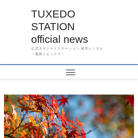
Skip
to
TUXEDO
content
STATION
official news
公式タキシードステーション 格安レンタル
～最新トピックス～