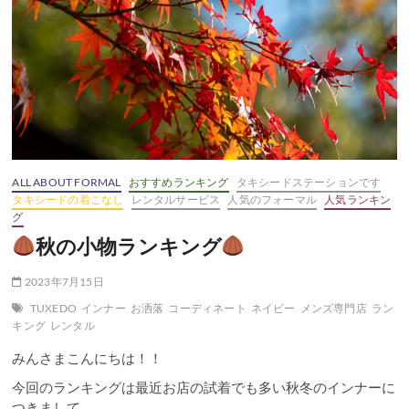
ALL ABOUT FORMAL
おすすめランキング
タキシードステーションです
タキシードの着こなし
レンタルサービス
人気のフォーマル
人気ランキン
グ
秋の小物ランキング
2023年7月15日
TUXEDO
インナー
お洒落
コーディネート
ネイビー
メンズ専門店
ラン
キング
レンタル
みんさまこんにちは！！
今回のランキングは最近お店の試着でも多い秋冬のインナーに
つきまして